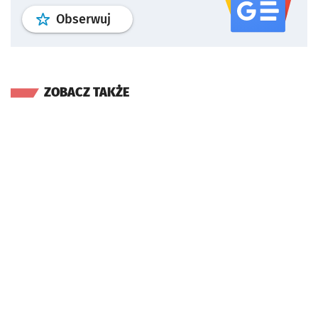
profil
google news
serwisu wroclaw
Obserwuj
ZOBACZ TAKŻE