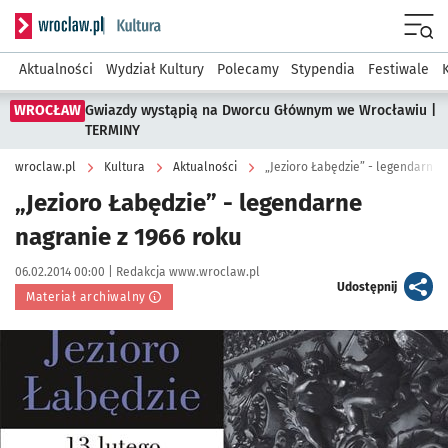
Serwis informacyjny wroclaw.pl podserwis: Kultura
Menu
Aktualności
Wydział Kultury
Polecamy
Stypendia
Festiwale
WROCŁAW
Gwiazdy wystąpią na Dworcu Głównym we Wrocławiu |
TERMINY
wroclaw.pl
Kultura
Aktualności
„Jezioro Łabędzie” - legendarne 
„Jezioro Łabędzie” - legendarne
nagranie z 1966 roku
Data publikacji:
Autor:
06.02.2014 00:00 |
Redakcja www.wroclaw.pl
artykuł
Udostępnij
Materiał archiwalny
Kliknij, aby powiększyć