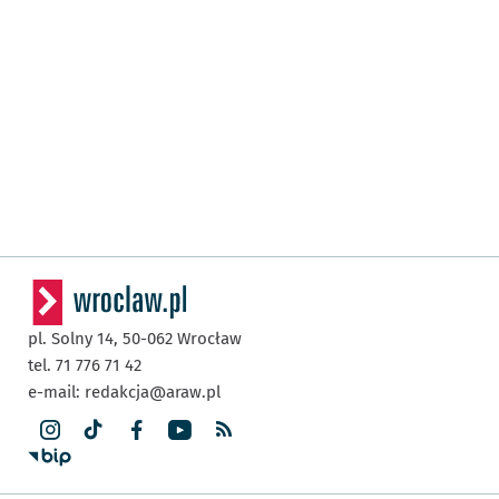
pl. Solny 14,
50-062
Wrocław
tel. 71 776 71 42
e-mail:
redakcja@araw.pl