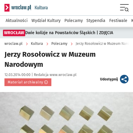
Serwis informacyjny wroclaw.pl podserwis: Kultura
Menu
Aktualności
Wydział Kultury
Polecamy
Stypendia
Festiwale
WROCŁAW
Dwie kolizje na Powstańców Śląskich | ZDJĘCIA
wroclaw.pl
Kultura
Polecamy
Jerzy Rosołowicz w Muzeum Naro
Jerzy Rosołowicz w Muzeum
Narodowym
Data publikacji:
Autor:
12.03.2014 00:00 |
Redakcja www.wroclaw.pl
artykuł
Udostępnij
Materiał archiwalny
Kliknij, aby powiększyć