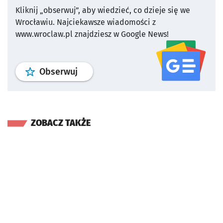
Kliknij „obserwuj”, aby wiedzieć, co dzieje się we
Wrocławiu.
Najciekawsze wiadomości z
www.wroclaw.pl znajdziesz w Google News!
profil
google news
serwisu wroclaw
Obserwuj
ZOBACZ TAKŻE