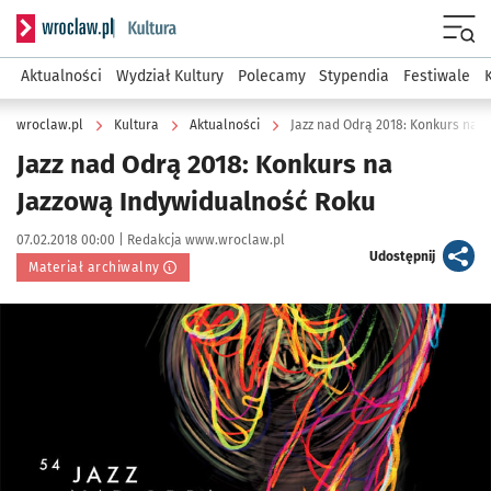
Serwis informacyjny wroclaw.pl podserwis: Kultura
Menu
Aktualności
Wydział Kultury
Polecamy
Stypendia
Festiwale
wroclaw.pl
Kultura
Aktualności
Jazz nad Odrą 2018: Konkurs na 
Jazz nad Odrą 2018: Konkurs na
Jazzową Indywidualność Roku
Data publikacji:
Autor:
07.02.2018 00:00 |
Redakcja www.wroclaw.pl
artykuł
Udostępnij
Materiał archiwalny
Kliknij, aby powiększyć