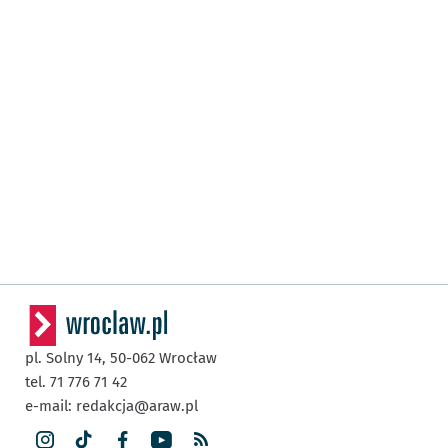
pl. Solny 14,
50-062
Wrocław
tel. 71 776 71 42
e-mail:
redakcja@araw.pl