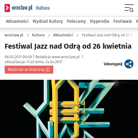
Serwis informacyjny wroclaw.pl podserwis: Kultura
Menu
Aktualności
Wydział Kultury
Polecamy
Stypendia
Festiwale
wroclaw.pl
Kultura
Aktualności
Festiwal Jazz nad Odrą od 26 kwie
Festiwal Jazz nad Odrą od 26 kwietnia
Data publikacji:
Autor:
06.03.2017 00:00 |
Redakcja www.wroclaw.pl
|
aktualizacja:
9 lat temu, 24.04.2017
artykuł
Udostępnij
Materiał archiwalny
Kliknij, aby powiększyć