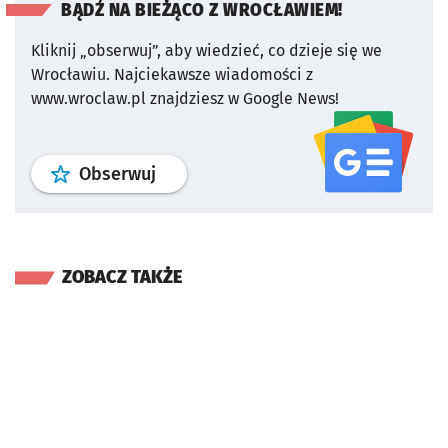
BĄDŹ NA BIEŻĄCO Z WROCŁAWIEM!
Kliknij „obserwuj”, aby wiedzieć, co dzieje się we
Wrocławiu.
Najciekawsze wiadomości z
www.wroclaw.pl znajdziesz w Google News!
profil
google news
serwisu wroclaw
Obserwuj
ZOBACZ TAKŻE