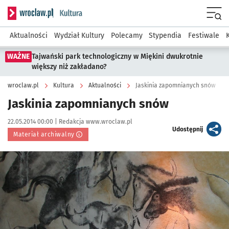
Serwis informacyjny wroclaw.pl podserwis: Kultura
Menu
Aktualności
Wydział Kultury
Polecamy
Stypendia
Festiwale
WAŻNE
Tajwański park technologiczny w Miękini dwukrotnie
większy niż zakładano?
wroclaw.pl
Kultura
Aktualności
Jaskinia zapomnianych snów
Jaskinia zapomnianych snów
Data publikacji:
Autor:
22.05.2014 00:00 |
Redakcja www.wroclaw.pl
artykuł
Udostępnij
Materiał archiwalny
Kliknij, aby powiększyć