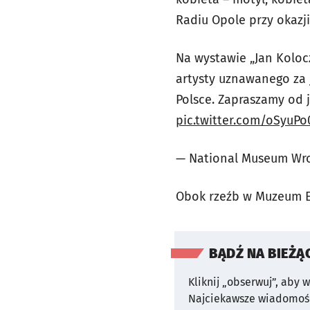
Radiu Opole przy okazj
Na wystawie „Jan Koloc
artysty uznawanego za
Polsce. Zapraszamy od 
pic.twitter.com/oSyuPo
— National Museum W
Obok rzeźb w Muzeum E
BĄDŹ NA BIEŻĄ
Kliknij „obserwuj”, aby 
Najciekawsze wiadomośc