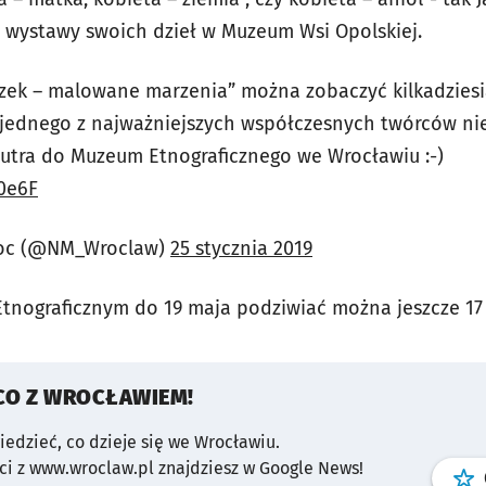
i wystawy swoich dzieł w Muzeum Wsi Opolskiej.
zek – malowane marzenia” można zobaczyć kilkadziesi
 jednego z najważniejszych współczesnych twórców ni
jutra do Muzeum Etnograficznego we Wrocławiu :-)
0e6F
roc (@NM_Wroclaw)
25 stycznia 2019
tnograficznym do 19 maja podziwiać można jeszcze 17
CO Z WROCŁAWIEM!
wiedzieć, co dzieje się we Wrocławiu.
i z www.wroclaw.pl znajdziesz w Google News!