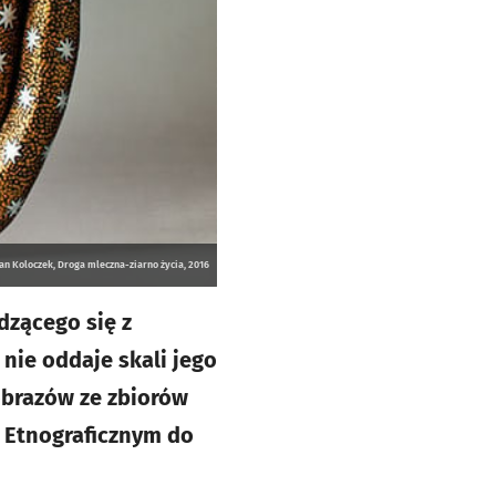
Jan Koloczek, Droga mleczna-ziarno życia, 2016
dzącego się z
nie oddaje skali jego
 obrazów ze zbiorów
 Etnograficznym do