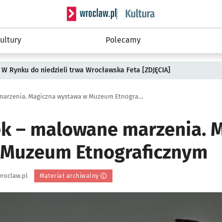
Serwis informacyjny wroclaw.pl podserwis: 
ultury
Polecamy
 W Rynku do niedzieli trwa Wrocławska Feta [ZDJĘCIA]
Jan Koloczek – malowane marzenia. Magiczna wystawa w Muzeum Etnograficznym
ek – malowane marzenia. 
 Muzeum Etnograficznym
roclaw.pl
Materiał archiwalny