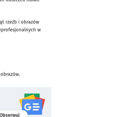
ąt rzeźb i obrazów
eprofesjonalnych w
 obrazów.
profil
google news
serwisu wroclaw.pl
Obserwuj