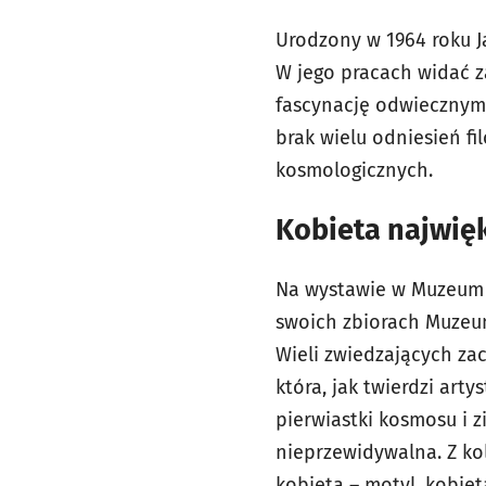
Urodzony w 1964 roku Ja
W jego pracach widać za
fascynację odwiecznym 
brak wielu odniesień fil
kosmologicznych.
Kobieta najwię
Na wystawie w Muzeum E
swoich zbiorach Muzeum
Wieli zwiedzających zac
która, jak twierdzi art
pierwiastki kosmosu i z
nieprzewidywalna. Z kol
kobieta – motyl, kobiet