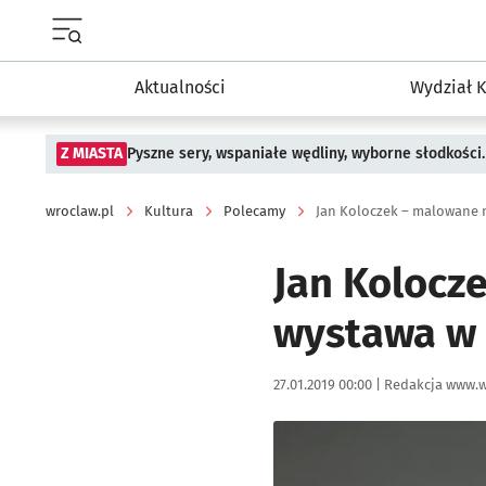
Menu główne portalu wroclaw.pl
Aktualności
Wydział K
Z MIASTA
Pyszne sery, wspaniałe wędliny, wyborne słodkości.
wroclaw.pl
Kultura
Polecamy
Jan Kolocz
wystawa w
Data publikacji:
Autor:
27.01.2019 00:00 |
Redakcja www.w
Kliknij, aby powiększyć