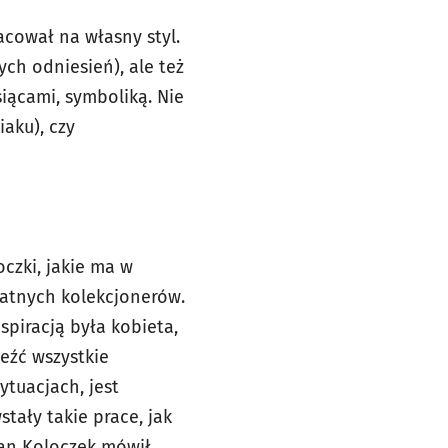
acował na własny styl.
ych odniesień), ale też
iącami, symboliką. Nie
iaku), czy
czki, jakie ma w
watnych kolekcjonerów.
spiracją była kobieta,
leźć wszystkie
ytuacjach, jest
tały takie prace, jak
 Jan Koloczek mówił