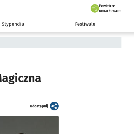
Powietrze
we Wrocławiu
Kultura
umiarkowane
Stypendia
Festiwale
Magiczna
artykuł
Udostępnij