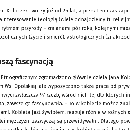
n Koloczek tworzy już od 26 lat, a przez ten czas zapr
interesowanie teologią (wiele odnajdziemy tu religijn
rytmem przyrody – zmianami pór roku, kolejnymi mies
ozoficznych (życie i śmierć), astrologicznych (znaki zod
kszą fascynacją
tnograficznym zgromadzono głównie dzieła Jana Kolo
 Wsi Opolskiej, ale wypożyczono także prace od pry
hwyci zwłaszcza 97 rzeźb, wśród nich te, dla których in
ysta, zawsze go fascynowała. – To w kobiecie można zna
iemi. Kobieta jest żywiołem, reaguje różnie w różnych s
ei mężczyźni zazwyczaj są przewidywalni. Dlatego pows
a – matka, kobieta – ziemia , czy kobieta – anioł - tak