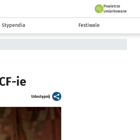
Powietrze
we Wrocławiu
Kultura
umiarkowane
Stypendia
Festiwale
CF-ie
artykuł
Udostępnij