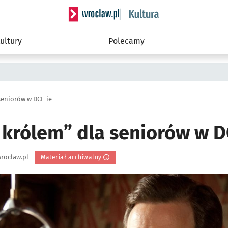
Serwis informacyjny wroclaw.pl podserwis: 
ultury
Polecamy
seniorów w DCF-ie
 królem” dla seniorów w D
roclaw.pl
Materiał archiwalny