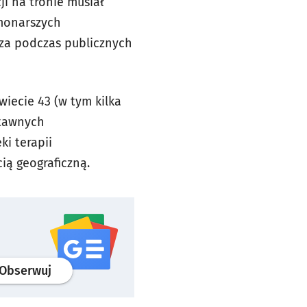
i na tronie musiał
 monarszych
zcza podczas publicznych
wiecie 43 (w tym kilka
stawnych
ki terapii
ią geograficzną.
profil
google news
serwisu wroclaw.pl
Obserwuj