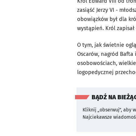
Król Edward VIII od tr
zasiąść Jerzy VI - mło
obowiązków był dla król
wystąpień. Król zapisał 
O tym, jak świetnie ogl
Oscarów, nagród Bafta 
osobowościach, wielkiej 
logopedycznej przechodz
BĄDŹ NA BIEŻĄ
Kliknij „obserwuj”, aby 
Najciekawsze wiadomośc