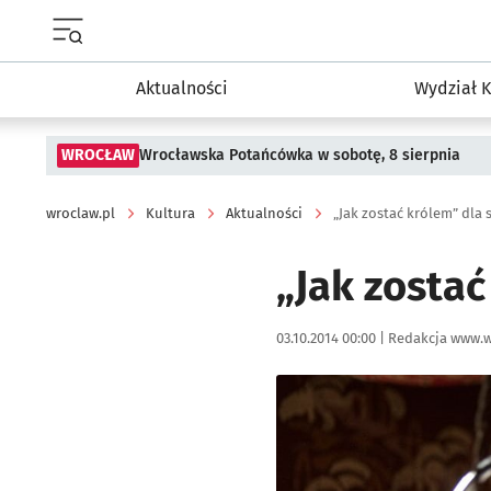
Menu główne portalu wroclaw.pl
Aktualności
Wydział K
WROCŁAW
Wrocławska Potańcówka w sobotę, 8 sierpnia
wroclaw.pl
Kultura
Aktualności
„Jak zostać królem” dla 
„Jak zostać
Data publikacji:
Autor:
03.10.2014 00:00 |
Redakcja www.w
Kliknij, aby powiększyć