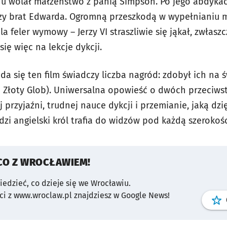
onu wolał małżeństwo z panią Simpson. Po jego abdykacj
dszy brat Edwarda. Ogromną przeszkodą w wypełnianiu
a feler wymowy – Jerzy VI straszliwie się jąkał, zwłas
się więc na lekcje dykcji.
ąda się ten film świadczy liczba nagród: zdobył ich na ś
i Złoty Glob). Uniwersalna opowieść o dwóch przeciw
przyjaźni, trudnej nauce dykcji i przemianie, jaką dzię
i angielski król trafia do widzów pod każdą szerokośc
CO Z WROCŁAWIEM!
wiedzieć, co dzieje się we Wrocławiu.
i z www.wroclaw.pl znajdziesz w Google News!