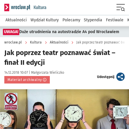
Serwis informacyjny wroclaw.pl podserwis: Kultura
Menu
Aktualności
Wydział Kultury
Polecamy
Stypendia
Festiwale
UWAGA!
Duże utrudnienia na autostradzie A4 pod Wrocławiem
wroclaw.pl
Kultura
Aktualności
Jak poprzez teatr poznawać świat –
Jak poprzez teatr poznawać świat –
finał II edycji
Data publikacji:
Autor:
14.12.2018 10:07 |
Małgorzata Wieliczko
artykuł
Udostępnij
Materiał archiwalny
Kliknij, aby powiększyć