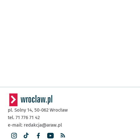
pl. Solny 14,
50-062
Wrocław
tel. 71 776 71 42
e-mail:
redakcja@araw.pl