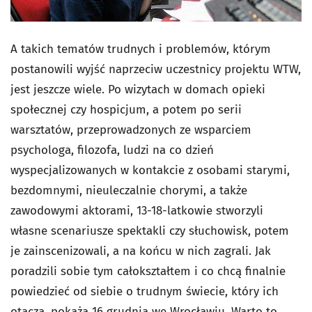
A takich tematów trudnych i problemów, którym
postanowili wyjść naprzeciw uczestnicy projektu WTW,
jest jeszcze wiele. Po wizytach w domach opieki
społecznej czy hospicjum, a potem po serii
warsztatów, przeprowadzonych ze wsparciem
psychologa, filozofa, ludzi na co dzień
wyspecjalizowanych w kontakcie z osobami starymi,
bezdomnymi, nieuleczalnie chorymi, a także
zawodowymi aktorami, 13-18-latkowie stworzyli
własne scenariusze spektakli czy słuchowisk, potem
je zainscenizowali, a na końcu w nich zagrali. Jak
poradzili sobie tym całokształtem i co chcą finalnie
powiedzieć od siebie o trudnym świecie, który ich
otacza, pokażą 16 grudnia we Wrocławiu. Warto to