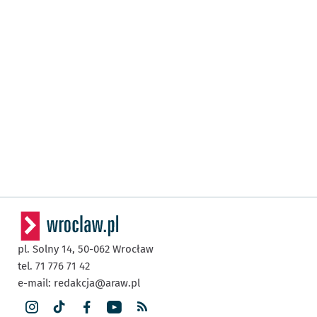
pl. Solny 14,
50-062
Wrocław
tel. 71 776 71 42
e-mail:
redakcja@araw.pl