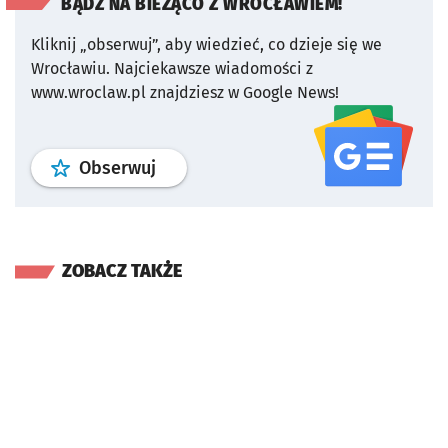
BĄDŹ NA BIEŻĄCO Z WROCŁAWIEM!
Kliknij „obserwuj”, aby wiedzieć, co dzieje się we
Wrocławiu.
Najciekawsze wiadomości z
www.wroclaw.pl znajdziesz w Google News!
profil
google news
serwisu wroclaw
Obserwuj
ZOBACZ TAKŻE