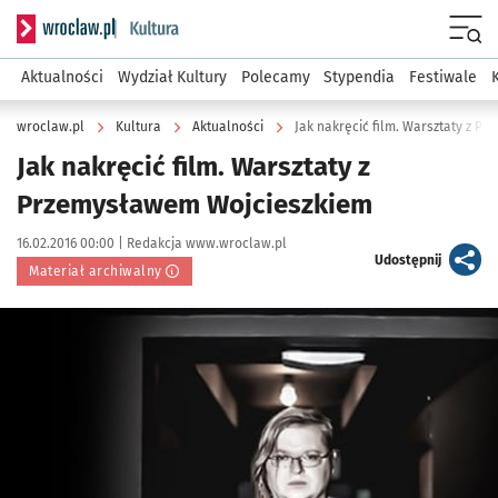
Serwis informacyjny wroclaw.pl podserwis: Kultura
Menu
Aktualności
Wydział Kultury
Polecamy
Stypendia
Festiwale
wroclaw.pl
Kultura
Aktualności
Jak nakręcić film. Warsztaty z 
Jak nakręcić film. Warsztaty z
Przemysławem Wojcieszkiem
Data publikacji:
Autor:
16.02.2016 00:00 |
Redakcja www.wroclaw.pl
artykuł
Udostępnij
Materiał archiwalny
Kliknij, aby powiększyć