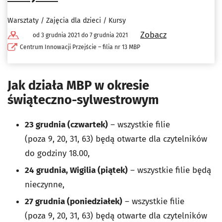
Warsztaty / Zajęcia dla dzieci / Kursy
Zobacz
od 3 grudnia 2021 do 7 grudnia 2021
Centrum Innowacji Przejście – filia nr 13 MBP
Jak działa MBP w okresie
świąteczno-sylwestrowym
23 grudnia (czwartek)
– wszystkie filie
(poza
9,
20,
31,
63) będą otwarte dla czytelników
do godziny 18.00,
24 grudnia, Wigilia (piątek)
– wszystkie filie będą
nieczynne,
27 grudnia (poniedziałek)
– wszystkie filie
(poza
9,
20,
31,
63) będą otwarte dla czytelników