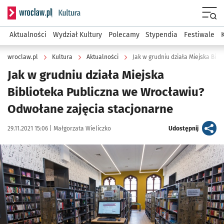
Serwis informacyjny wroclaw.pl podserwis: Kultura
Menu
Aktualności
Wydział Kultury
Polecamy
Stypendia
Festiwale
wroclaw.pl
Kultura
Aktualności
Jak w grudniu działa Miejska
Biblioteka Publiczna we Wrocławiu?
Odwołane zajęcia stacjonarne
Data publikacji:
Autor:
artykuł
29.11.2021 15:06 |
Małgorzata Wieliczko
Udostępnij
Kliknij, aby powiększyć