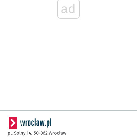
ad
pl. Solny 14,
50-062
Wrocław