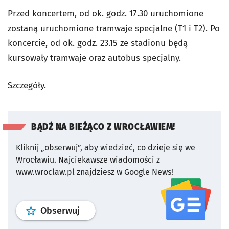
Przed koncertem, od ok. godz. 17.30 uruchomione
zostaną uruchomione tramwaje specjalne (T1 i T2). Po
koncercie, od ok. godz. 23.15 ze stadionu będą
kursowały tramwaje oraz autobus specjalny.
Szczegóły.
BĄDŹ NA BIEŻĄCO Z WROCŁAWIEM!
Kliknij „obserwuj”, aby wiedzieć, co dzieje się we
Wrocławiu.
Najciekawsze wiadomości z
www.wroclaw.pl znajdziesz w Google News!
profil
google news
serwisu wroclaw
Obserwuj