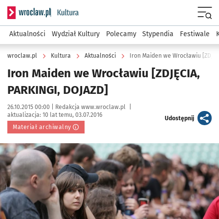
Serwis informacyjny wroclaw.pl podserwis: Kultura
Menu
Aktualności
Wydział Kultury
Polecamy
Stypendia
Festiwale
wroclaw.pl
Kultura
Aktualności
Iron Maiden we Wrocławiu [ZDJĘC
Iron Maiden we Wrocławiu [ZDJĘCIA,
PARKINGI, DOJAZD]
Data publikacji:
Autor:
26.10.2015 00:00 |
Redakcja www.wroclaw.pl
|
aktualizacja:
10 lat temu, 03.07.2016
artykuł
Udostępnij
Materiał archiwalny
Kliknij, aby powiększyć