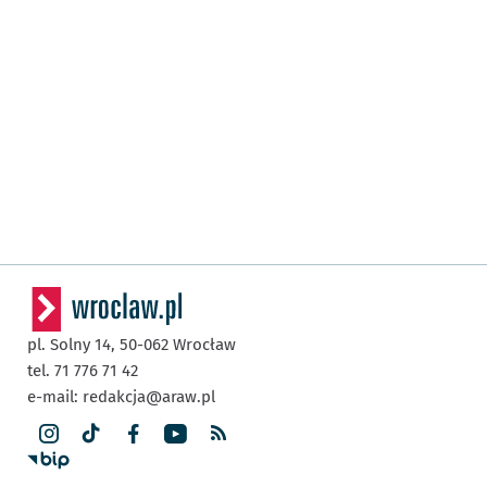
pl. Solny 14,
50-062
Wrocław
tel. 71 776 71 42
e-mail:
redakcja@araw.pl