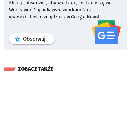
Kliknij „obserwuj”, aby wiedzieć, co dzieje się we
Wrocławiu.
Najciekawsze wiadomości z
www.wroclaw.pl znajdziesz w Google News!
profil
google news
serwisu wroclaw
Obserwuj
ZOBACZ TAKŻE