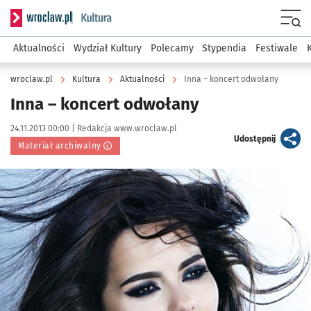
Serwis informacyjny wroclaw.pl podserwis: Kultura
Menu
Aktualności
Wydział Kultury
Polecamy
Stypendia
Festiwale
wroclaw.pl
Kultura
Aktualności
Inna – koncert odwołany
Inna – koncert odwołany
Data publikacji:
Autor:
24.11.2013 00:00 |
Redakcja www.wroclaw.pl
artykuł
Udostępnij
Materiał archiwalny
Kliknij, aby powiększyć