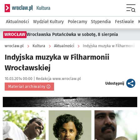
Serwis informacyjny wroclaw.pl podserwis: Kultura
Menu
Aktualności
Wydział Kultury
Polecamy
Stypendia
Festiwale
WROCŁAW
Wrocławska Potańcówka w sobotę, 8 sierpnia
wroclaw.pl
Kultura
Aktualności
Indyjska muzyka w Filharmonii W
Indyjska muzyka w Filharmonii
Wrocławskiej
Data publikacji:
Autor:
10.03.2014 00:00 |
Redakcja www.wroclaw.pl
artykuł
Udostępnij
Materiał archiwalny
Kliknij, aby powiększyć