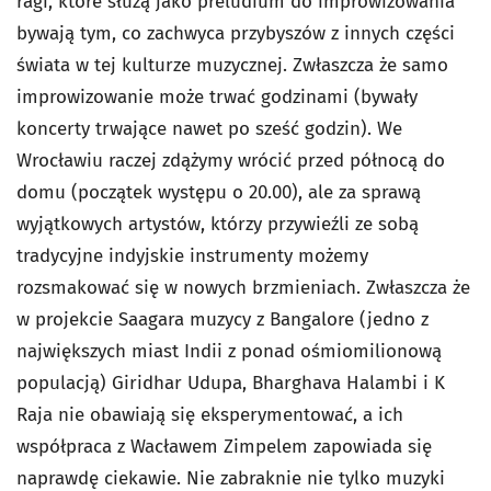
ragi, które służą jako preludium do improwizowania
bywają tym, co zachwyca przybyszów z innych części
świata w tej kulturze muzycznej. Zwłaszcza że samo
improwizowanie może trwać godzinami (bywały
koncerty trwające nawet po sześć godzin). We
Wrocławiu raczej zdążymy wrócić przed północą do
domu (początek występu o 20.00), ale za sprawą
wyjątkowych artystów, którzy przywieźli ze sobą
tradycyjne indyjskie instrumenty możemy
rozsmakować się w nowych brzmieniach. Zwłaszcza że
w projekcie Saagara muzycy z Bangalore (jedno z
największych miast Indii z ponad ośmiomilionową
populacją) Giridhar Udupa, Bharghava Halambi i K
Raja nie obawiają się eksperymentować, a ich
współpraca z Wacławem Zimpelem zapowiada się
naprawdę ciekawie. Nie zabraknie nie tylko muzyki