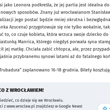
i jako Leonora podkreśla, że jej partia jest idealna d
 nowych sposobów. Znany już wrocławianom Stanisław 
alizacji jego postać będzie mniej okrutna i bezwględna,
anka Azucena) przygotowuje się nie tylko wokalnie, t
uć to, co czuje kobieta, która wrzuca swoje dziecko d
piastunką Manrica, którego niegdyś porwała syna stare
ił jej matkę. Chciała zabić chłopca, ale, przez przypade
yjaśnia przybranemu synowi latami aż do fatalnego ko
rubadura” zaplanowano 16-18 grudnia. Bilety kosztują 
CO Z WROCŁAWIEM!
wiedzieć, co dzieje się we Wrocławiu.
i z www.wroclaw.pl znajdziesz w Google News!