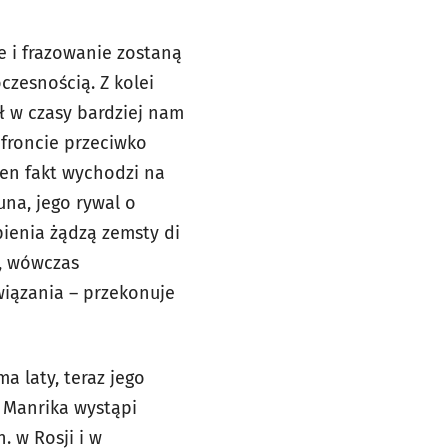
e i frazowanie zostaną
zesnością. Z kolei
sł w czasy bardziej nam
 froncie przeciwko
 ten fakt wychodzi na
una, jego rywal o
pienia żądzą zemsty di
e, wówczas
wiązania – przekonuje
 laty, teraz jego
 Manrika wystąpi
. w Rosji i w