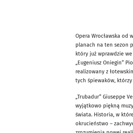
Opera Wrocławska od w
planach na ten sezon 
który już wprawdzie we
„Eugeniusz Oniegin” Pio
realizowany z łotewski
tych śpiewaków, którzy
„Trubadur” Giuseppe Ver
wyjątkowo piękną muzy
świata. Historia, w któr
okrucieństwo – zachwy
zrozumienia nowej reali