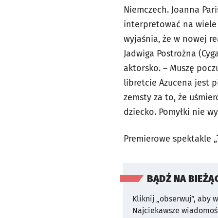
Niemczech. Joanna Paris
interpretować na wiele
wyjaśnia, że w nowej re
Jadwiga Postrożna (Cyg
aktorsko. – Muszę pocz
libretcie Azucena jest 
zemsty za to, że uśmierc
dziecko. Pomyłki nie w
Premierowe spektakle „T
BĄDŹ NA BIEŻĄ
Kliknij „obserwuj”, aby 
Najciekawsze wiadomośc