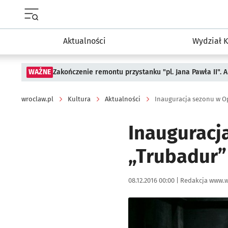
Menu główne portalu wroclaw.pl
Aktualności
Wydział K
WAŻNE
Zakończenie remontu przystanku "pl. Jana Pawła II".
wroclaw.pl
Kultura
Aktualności
Inauguracja sezonu w O
Inauguracj
„Trubadur”
Data publikacji:
Autor:
08.12.2016 00:00 |
Redakcja www.w
Kliknij, aby powiększyć