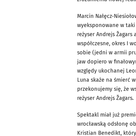
Marcin Nałęcz-Niesioło
wyeksponowane w taki s
reżyser Andrejs Žagars 
współczesne, okres I wo
sobie (jedni w armii pru
jaw dopiero w finałowym
względy ukochanej Leon
Luna skaże na śmierć w
przekonujemy się, że ws
reżyser Andrejs Žagars.
Spektakl miał już prem
wrocławską odsłonę obe
Kristian Benedikt, który