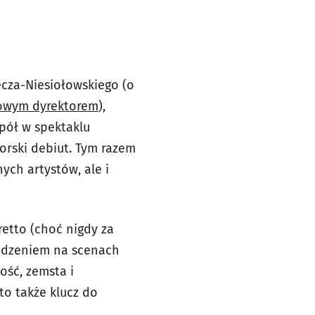
cza-Niesiołowskiego (o
nowym dyrektorem
),
pół w spektaklu
torski debiut. Tym razem
ych artystów, ale i
retto (choć nigdy za
wodzeniem na scenach
łość, zemsta i
o także klucz do