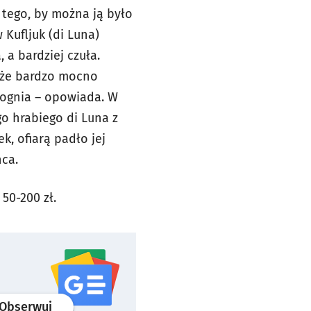
o tego, by można ją było
Kufljuk (di Luna)
 a bardziej czuła.
akże bardzo mocno
o ognia – opowiada. W
go hrabiego di Luna z
k, ofiarą padło jej
ńca.
50-200 zł.
profil
google news
serwisu wroclaw.pl
Obserwuj