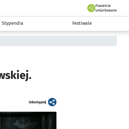
Powietrze
we Wrocławiu
Kultura
umiarkowane
Stypendia
Festiwale
skiej.
artykuł
Udostępnij