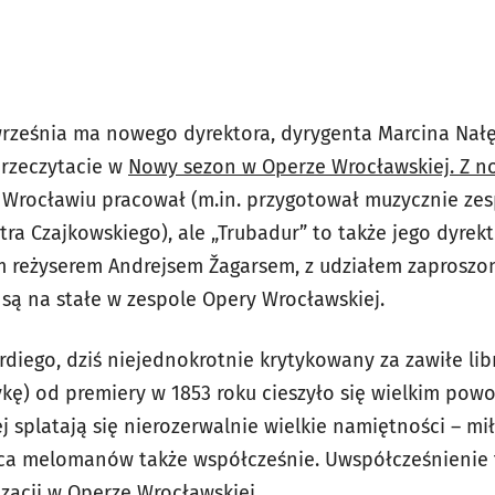
rześnia ma nowego dyrektora, dyrygenta Marcina Nałę
przeczytacie w
Nowy sezon w Operze Wrocławskiej. Z 
 Wrocławiu pracował (m.in. przygotował muzycznie zes
tra Czajkowskiego), ale „Trubadur” to także jego dyrek
m reżyserem Andrejsem Žagarsem, z udziałem zaproszon
 są na stałe w zespole Opery Wrocławskiej.
diego, dziś niejednokrotnie krytykowany za zawiłe lib
kę) od premiery w 1853 roku cieszyło się wielkim po
ej splatają się nierozerwalnie wielkie namiętności – mi
ca melomanów także współcześnie. Uwspółcześnienie t
zacji w Operze Wrocławskiej.