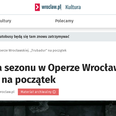
Serwis informacyjny wroclaw.pl podserwis: 
ultury
Polecamy
 Autobusy będą się tam znowu zatrzymywać
perze Wrocławskiej. „Trubadur” na początek
a sezonu w Operze Wrocław
 na początek
roclaw.pl
Materiał archiwalny