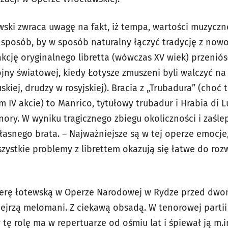
wski zwraca uwagę na fakt, iż tempa, wartości muzyczn
posób, by w sposób naturalny łączyć tradycję z nowoc
akcję oryginalnego libretta (wówczas XV wiek) przenió
jny światowej, kiedy Łotysze zmuszeni byli walczyć na
skiej, drudzy w rosyjskiej). Bracia z „Trubadura” (choć
 IV akcie) to Manrico, tytułowy trubadur i Hrabia di L
ory. W wyniku tragicznego zbiegu okoliczności i zaśle
łasnego brata. – Najważniejsze są w tej operze emocj
zystkie problemy z librettem okazują się łatwe do roz
ierę łotewską w Operze Narodowej w Rydze przed dwoma
jrzą melomani. Z ciekawą obsadą. W tenorowej partii
 tę rolę ma w repertuarze od ośmiu lat i śpiewał ją m.in