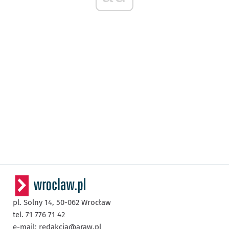
pl. Solny 14,
50-062
Wrocław
tel. 71 776 71 42
e-mail:
redakcja@araw.pl