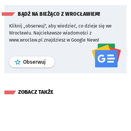
BĄDŹ NA BIEŻĄCO Z WROCŁAWIEM!
Kliknij „obserwuj”, aby wiedzieć, co dzieje się we
Wrocławiu.
Najciekawsze wiadomości z
www.wroclaw.pl znajdziesz w Google News!
profil
google news
serwisu wroclaw
Obserwuj
ZOBACZ TAKŻE