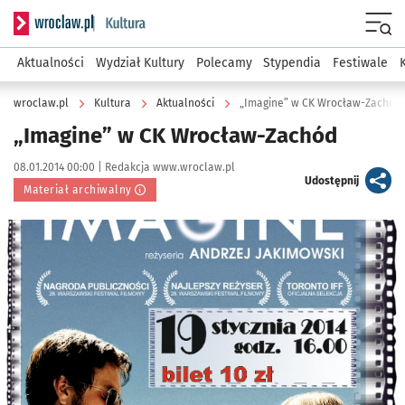
Serwis informacyjny wroclaw.pl podserwis: Kultura
Menu
Aktualności
Wydział Kultury
Polecamy
Stypendia
Festiwale
wroclaw.pl
Kultura
Aktualności
„Imagine” w CK Wrocław-Zachód
„Imagine” w CK Wrocław-Zachód
Data publikacji:
Autor:
08.01.2014 00:00 |
Redakcja www.wroclaw.pl
artykuł
Udostępnij
Materiał archiwalny
Kliknij, aby powiększyć