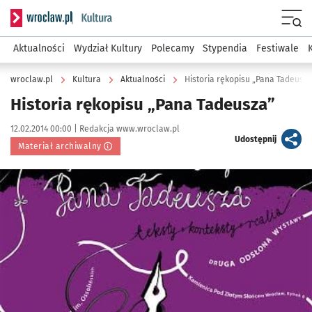
Serwis informacyjny wroclaw.pl podserwis: Kultura
Menu
Aktualności
Wydział Kultury
Polecamy
Stypendia
Festiwale
wroclaw.pl
Kultura
Aktualności
Historia rękopisu „Pana Tadeusza
Historia rękopisu „Pana Tadeusza”
Data publikacji:
Autor:
12.02.2014 00:00 |
Redakcja www.wroclaw.pl
artykuł
Udostępnij
Materiał archiwalny
Kliknij, aby powiększyć