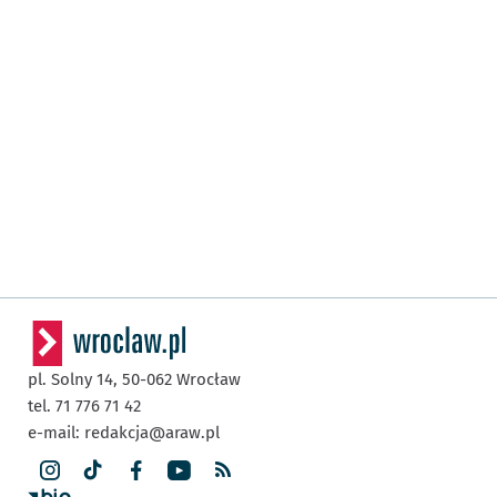
pl. Solny 14,
50-062
Wrocław
tel. 71 776 71 42
e-mail:
redakcja@araw.pl