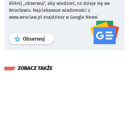
Kliknij „obserwuj”, aby wiedzieć, co dzieje się we
Wrocławiu.
Najciekawsze wiadomości z
www.wroclaw.pl znajdziesz w Google News!
profil
google news
serwisu wroclaw
Obserwuj
ZOBACZ TAKŻE