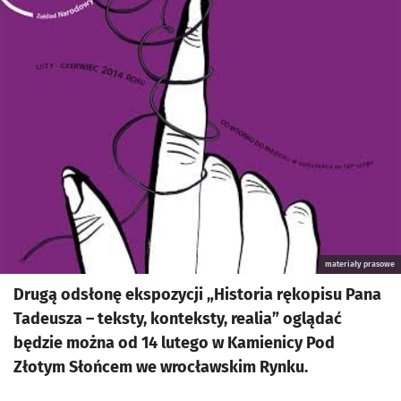
materiały prasowe
Drugą odsłonę ekspozycji „Historia rękopisu Pana
Tadeusza – teksty, konteksty, realia” oglądać
będzie można od 14 lutego w Kamienicy Pod
Złotym Słońcem we wrocławskim Rynku.