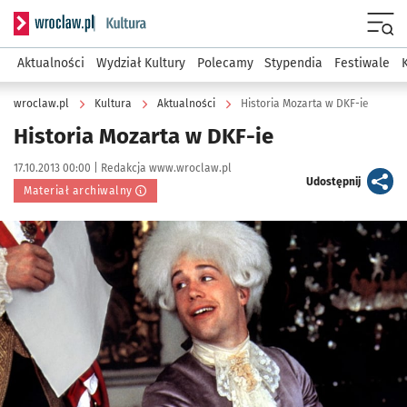
Serwis informacyjny wroclaw.pl podserwis: Kultura
Menu
Aktualności
Wydział Kultury
Polecamy
Stypendia
Festiwale
wroclaw.pl
Kultura
Aktualności
Historia Mozarta w DKF-ie
Historia Mozarta w DKF-ie
Data publikacji:
Autor:
17.10.2013 00:00 |
Redakcja www.wroclaw.pl
artykuł
Udostępnij
Materiał archiwalny
Kliknij, aby powiększyć