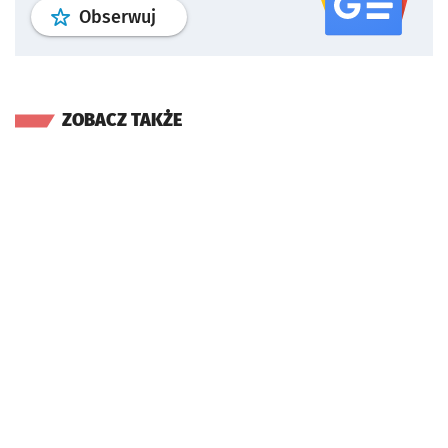
profil
google news
serwisu wroclaw
Obserwuj
ZOBACZ TAKŻE