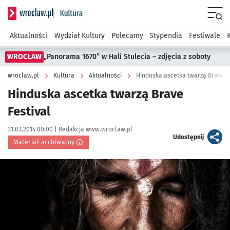
Serwis informacyjny wroclaw.pl podserwis: Kultura
Menu
Aktualności
Wydział Kultury
Polecamy
Stypendia
Festiwale
WROCŁAW
„Panorama 1670” w Hali Stulecia – zdjęcia z soboty
wroclaw.pl
Kultura
Aktualności
Hinduska ascetka twarzą Brave F
Hinduska ascetka twarzą Brave
Festival
Data publikacji:
Autor:
31.03.2014 00:00 |
Redakcja www.wroclaw.pl
artykuł
Udostępnij
Materiał archiwalny
Kliknij, aby powiększyć