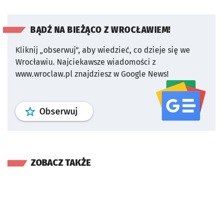
BĄDŹ NA BIEŻĄCO Z WROCŁAWIEM!
Kliknij „obserwuj”, aby wiedzieć, co dzieje się we
Wrocławiu.
Najciekawsze wiadomości z
www.wroclaw.pl znajdziesz w Google News!
profil
google news
serwisu wroclaw
Obserwuj
ZOBACZ TAKŻE