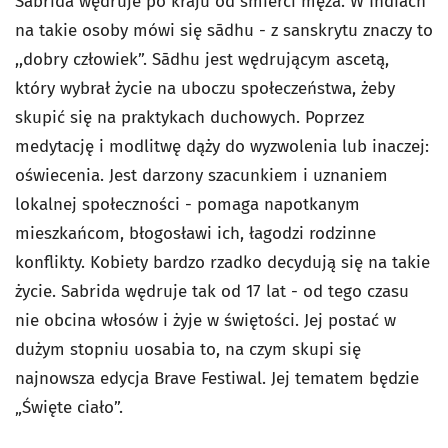
Sabrida wędruje po kraju od śmierci męża. W Indiach
na takie osoby mówi się sādhu - z sanskrytu znaczy to
,,dobry człowiek”. Sādhu jest wędrującym ascetą,
który wybrał życie na uboczu społeczeństwa, żeby
skupić się na praktykach duchowych. Poprzez
medytację i modlitwę dąży do wyzwolenia lub inaczej:
oświecenia. Jest darzony szacunkiem i uznaniem
lokalnej społeczności - pomaga napotkanym
mieszkańcom, błogosławi ich, łagodzi rodzinne
konflikty. Kobiety bardzo rzadko decydują się na takie
życie. Sabrida wędruje tak od 17 lat - od tego czasu
nie obcina włosów i żyje w świętości. Jej postać w
dużym stopniu uosabia to, na czym skupi się
najnowsza edycja Brave Festiwal. Jej tematem będzie
„Święte ciało”.