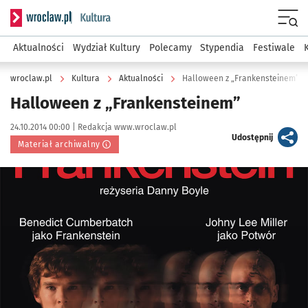
Serwis informacyjny wroclaw.pl podserwis: Kultura
Menu
Aktualności
Wydział Kultury
Polecamy
Stypendia
Festiwale
wroclaw.pl
Kultura
Aktualności
Halloween z „Frankensteinem”
Halloween z „Frankensteinem”
Data publikacji:
Autor:
24.10.2014 00:00 |
Redakcja www.wroclaw.pl
artykuł
Udostępnij
Materiał archiwalny
Kliknij, aby powiększyć