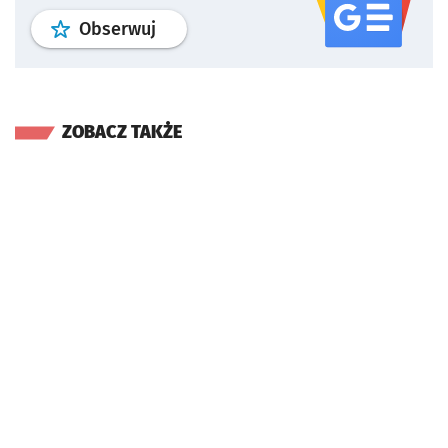
profil
google news
serwisu wroclaw
Obserwuj
ZOBACZ TAKŻE