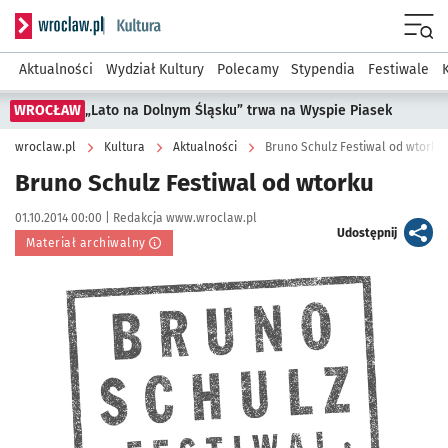
Serwis informacyjny wroclaw.pl podserwis: Kultura
Menu
Aktualności
Wydział Kultury
Polecamy
Stypendia
Festiwale
WROCŁAW
„Lato na Dolnym Śląsku” trwa na Wyspie Piasek
wroclaw.pl
Kultura
Aktualności
Bruno Schulz Festiwal od wtorku
Bruno Schulz Festiwal od wtorku
Data publikacji:
Autor:
01.10.2014 00:00 |
Redakcja www.wroclaw.pl
artykuł
Udostępnij
Materiał archiwalny
Kliknij, aby powiększyć