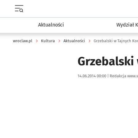
Menu główne portalu wroclaw.pl
Aktualności
Wydział K
wroclaw.pl
Kultura
Aktualności
Grzebalski w Tajnych K
Grzebalski
Data publikacji:
Autor:
14.06.2014 00:00 |
Redakcja www.w
Kliknij, aby powiększyć