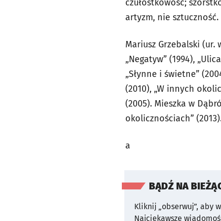
czułostkowość; szorstkoś
artyzm, nie sztuczność.
Mariusz Grzebalski (ur.
„Negatyw” (1994), „Ulica
„Słynne i świetne” (200
(2010), „W innych okoli
(2005). Mieszka w Dąbr
okolicznościach” (2013
a
BĄDŹ NA BIEŻĄ
Kliknij „obserwuj”, aby 
Najciekawsze wiadomośc