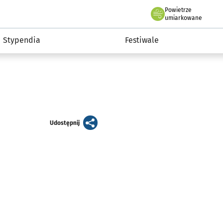
Powietrze
we Wrocławiu
Kultura
umiarkowane
Stypendia
Festiwale
artykuł
Udostępnij