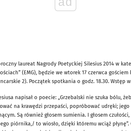
ad
oroczny laureat Nagrody Poetyckiej Silesius 2014 w kate
ościach” (EMG), będzie we wtorek 17 czerwca gościem k
ncarskie 2). Początek spotkania o godz. 18.30. Wstęp w
ilesiusa napisał o poecie: „Grzebalski nie szuka bólu, ż
rować na krawędzi przepaści, popróbować udręki; jego 
ącym. Są również głosem sumienia. I głosem czułości, 
jego piórnika,/ to wiosło, dzięki któremu wciąż płynę”. 