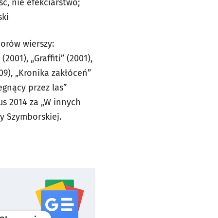
ść, nie efekciarstwo;
ski
iorów wierszy:
2001), „Graffiti” (2001),
09), „Kronika zakłóceń”
egnący przez las”
us 2014 za „W innych
y Szymborskiej.