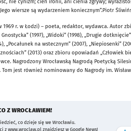
ć, nie cynizm; cień ironii, ani cienia zgrywy; wyrazisto
 Jego wiersze są wydarzeniem koniecznym”.Piotr Śliwiń
 w 1969 r. w Łodzi) – poeta, redaktor, wydawca. Autor zb
 Gnostycka” (1997), „Widoki” (1998), „Drugie dotknięcie” (
4), „Pocałunek na wstecznym” (2007), „Niepiosenki” (20
cznościach” (2013) oraz zbioru opowiadań „Człowiek bi
ówce. Nagrodzony Wrocławską Nagrodą Poetycką Silesi
). Tom jest również nominowany do Nagrody im. Wisław
CO Z WROCŁAWIEM!
wiedzieć, co dzieje się we Wrocławiu.
i z www.wroclaw.pl znajdziesz w Google News!