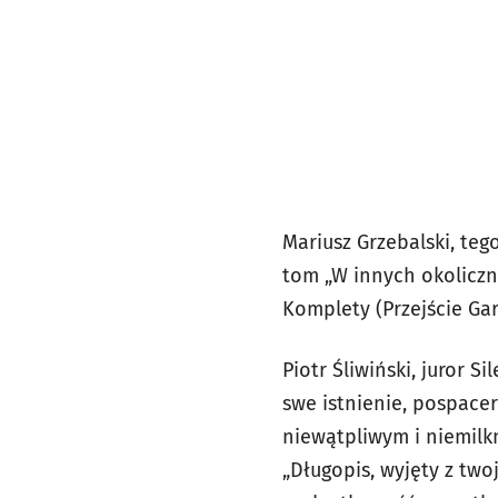
Mariusz Grzebalski, teg
tom „W innych okoliczn
Komplety (Przejście Gar
Piotr Śliwiński, juror S
swe istnienie, pospace
niewątpliwym i niemilkn
„Długopis, wyjęty z two