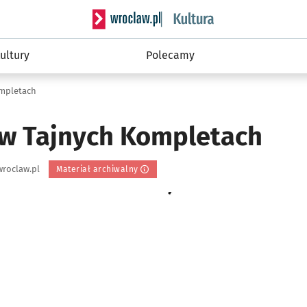
Serwis informacyjny wroclaw.pl podserwis: 
ultury
Polecamy
ompletach
 w Tajnych Kompletach
roclaw.pl
Materiał archiwalny