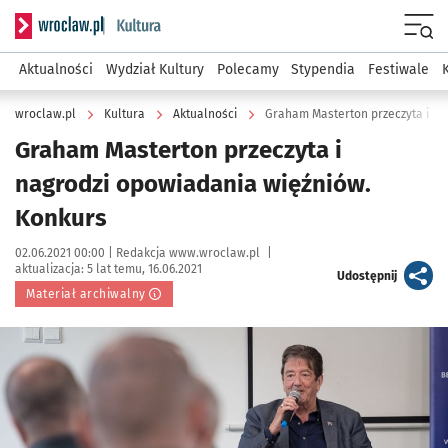
Serwis informacyjny wroclaw.pl podserwis: Kultura
Menu
Aktualności
Wydział Kultury
Polecamy
Stypendia
Festiwale
wroclaw.pl
Kultura
Aktualności
Graham Masterton przeczyta i na
Graham Masterton przeczyta i
nagrodzi opowiadania więźniów.
Konkurs
Data publikacji:
Autor:
02.06.2021 00:00 |
Redakcja www.wroclaw.pl
|
aktualizacja:
5 lat temu, 16.06.2021
artykuł
Udostępnij
Materiał archiwalny
Kliknij, aby powiększyć