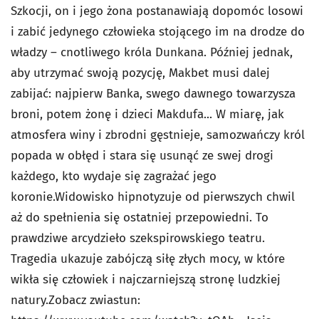
Szkocji, on i jego żona postanawiają dopomóc losowi
i zabić jedynego człowieka stojącego im na drodze do
władzy – cnotliwego króla Dunkana. Później jednak,
aby utrzymać swoją pozycję, Makbet musi dalej
zabijać: najpierw Banka, swego dawnego towarzysza
broni, potem żonę i dzieci Makdufa... W miarę, jak
atmosfera winy i zbrodni gęstnieje, samozwańczy król
popada w obłęd i stara się usunąć ze swej drogi
każdego, kto wydaje się zagrażać jego
koronie.Widowisko hipnotyzuje od pierwszych chwil
aż do spełnienia się ostatniej przepowiedni. To
prawdziwe arcydzieło szekspirowskiego teatru.
Tragedia ukazuje zabójczą siłę złych mocy, w które
wikła się człowiek i najczarniejszą stronę ludzkiej
natury.Zobacz zwiastun: