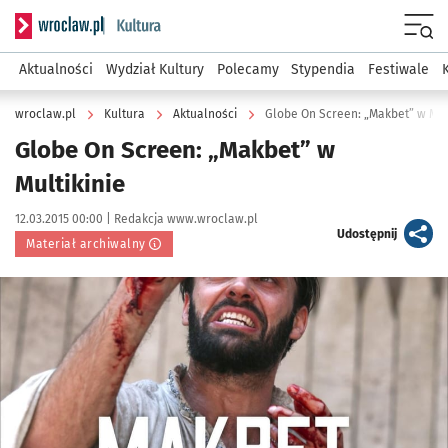
Serwis informacyjny wroclaw.pl podserwis: Kultura
Menu
Aktualności
Wydział Kultury
Polecamy
Stypendia
Festiwale
wroclaw.pl
Kultura
Aktualności
Globe On Screen: „Makbet” w Mult
Globe On Screen: „Makbet” w
Multikinie
Data publikacji:
Autor:
12.03.2015 00:00 |
Redakcja www.wroclaw.pl
artykuł
Udostępnij
Materiał archiwalny
Kliknij, aby powiększyć