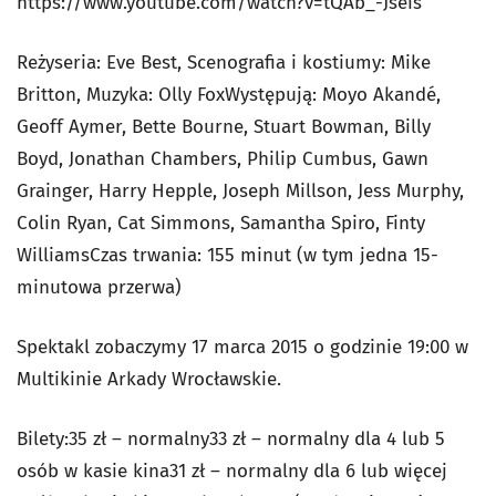
https://www.youtube.com/watch?v=tQAb_-Jseis
Reżyseria: Eve Best, Scenografia i kostiumy: Mike
Britton, Muzyka: Olly FoxWystępują: Moyo Akandé,
Geoff Aymer, Bette Bourne, Stuart Bowman, Billy
Boyd, Jonathan Chambers, Philip Cumbus, Gawn
Grainger, Harry Hepple, Joseph Millson, Jess Murphy,
Colin Ryan, Cat Simmons, Samantha Spiro, Finty
WilliamsCzas trwania: 155 minut (w tym jedna 15-
minutowa przerwa)
Spektakl zobaczymy 17 marca 2015 o godzinie 19:00 w
Multikinie Arkady Wrocławskie.
Bilety:35 zł – normalny33 zł – normalny dla 4 lub 5
osób w kasie kina31 zł – normalny dla 6 lub więcej