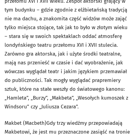
przełomu XVI i XVII wieku. Zespół aktorski grający w
tym budynku – gdzie zgodnie z elżbietańską tradycją
nie ma dachu, a znakomita część widzów może zająć
tylko miejsca stojące, tak jak to było w złotym wieku
– stara się w swoich spektaklach oddać atmosferę
londyńskiego teatru przełomu XVI i XVII stulecia.
Zarówno gra aktorska, jak i użyte środki teatralne,
mają nas przenieść w czasie i dać wyobrażenie, jak
wówczas wyglądał teatr i jakim językiem przemawiał
do publiczności. Tak mogły wyglądać prapremiery
sztuk, które na stałe weszły do światowego kanonu:
„Hamleta”, „Burzy”, „Makbeta”, „Wesołych kumoszek z
Windsoru” czy „Juliusza Cezara”.
Makbet (Macbeth)Gdy trzy wiedźmy przepowiadają
Makbetowi, że jest mu przeznaczone zasiąść na tronie