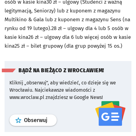
osób w kasie kina30 zł – ulgowy (Studenci z ważną
legitymacją, Seniorzy) lub z kuponem z magazynu
Multikino & Gala lub z kuponem z magazynu Sens (na
rynku od 19 lutego).28 zł – ulgowy dla 4 lub 5 osób w
kasie kina26 zł – ulgowy dla 6 lub więcej osób w kasie
kina25 zł – bilet grupowy (dla grup powyżej 15 os.)
BĄDŹ NA BIEŻĄCO Z WROCŁAWIEM!
Kliknij „obserwuj”, aby wiedzieć, co dzieje się we
Wrocławiu.
Najciekawsze wiadomości z
www.wroclaw.pl znajdziesz w Google News!
profil
google news
serwisu wroclaw
Obserwuj