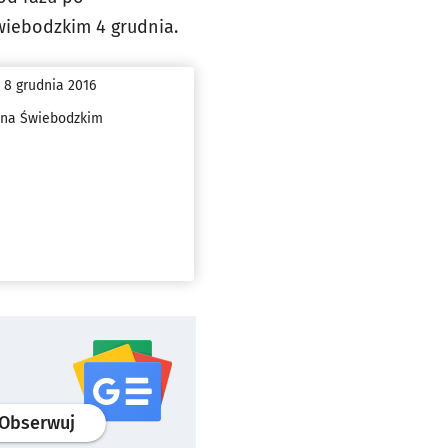
Świebodzkim 4 grudnia.
 8 grudnia 2016
a na Świebodzkim
profil
google news
serwisu wroclaw.pl
Obserwuj