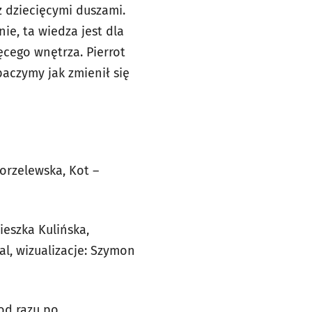
z dziecięcymi duszami.
ie, ta wiedza jest dla
ęcego wnętrza. Pierrot
baczymy jak zmienił się
orzelewska, Kot –
ieszka Kulińska,
l, wizualizacje: Szymon
od razu po