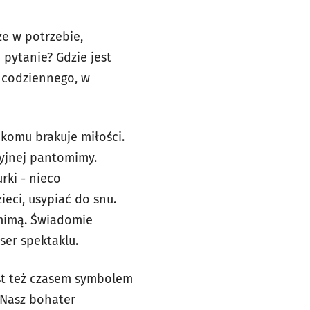
że w potrzebie,
 pytanie? Gdzie jest
 codziennego, w
 komu brakuje miłości.
cyjnej pantomimy.
rki - nieco
ieci, usypiać do snu.
omimą. Świadomie
ser spektaklu.
est też czasem symbolem
. Nasz bohater