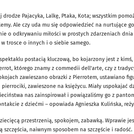
j drodze Pajacyka, Lalkę, Ptaka, Kota; wszystkim pomo
lemy. Ale czy uda mu się odpowiedzieć na nurtujące go
nie o odkrywaniu miłości w prostych zdarzeniach dnia
 w trosce o innych i o siebie samego.
 spektaklu postacią kluczową, bo kojarzony jest z kimś,
errot, którego znamy z commedii dell'arte, czy z trady
kojach zawieszano obrazki z Pierrotem, ustawiano figu
pierrociki, zawieszone na księżycu. Miały uspokajać dz
dzieciństwa nas zainspirował i powiązaliśmy go z pant
ntakcie z dziećmi – opowiada Agnieszka Kulińska, reży
 dziecięcą przestrzenią, spokojem, zabawką. Wprawie j
tuką szczęścia, naiwnym sposobem na szczęście i radość