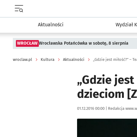
Menu główne portalu wroclaw.pl
Aktualności
Wydział K
WROCŁAW
Wrocławska Potańcówka w sobotę, 8 sierpnia
wroclaw.pl
Kultura
Aktualności
„Gdzie jest miłość?” – T
„Gdzie jes
dzieciom [
Data publikacji:
Autor:
01.12.2016 00:00 |
Redakcja www.w
Kliknij, aby powiększyć