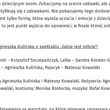
ka dziecięcym snom. Zobaczymy na scenie zabawki, ale 
tyfikują się z zabawkami. Nie pokazujemy tego dosłown
st tylko formą, która wyraża uczucia i emocje z dzieci
 to jest punkt wyjścia do opowieści, w finale której zo
nieszką Kulińską o spektaklu „Gdzie jest miłość?
rot – Krzysztof Szczepańczyk, Lalka – Sandra Kromer-G
 – Agnieszka Kulińska, Pajacyk – Mateusz Kowalski
 Agnieszka Kulińska i Mateusz Kowalski. Reżyseria: Agn
owalski, kostiumy: Monika Rostecka, muzyka: Rafał Kowa
edstawienia są warsztaty, na które mimowie zapraszają 