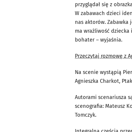
przyglądał się z obraz
W zabawach dzieci iden
nas aktorów. Zabawka je
ma wrażliwość dziecka i
bohater – wyjaśnia.
Przeczytaj rozmowę z Ag
Na scenie wystąpią Pier
Agnieszka Charkot, Ptak
Autorami scenariusza są
scenografia: Mateusz K
Tomczyk.
Integralną częścią prz