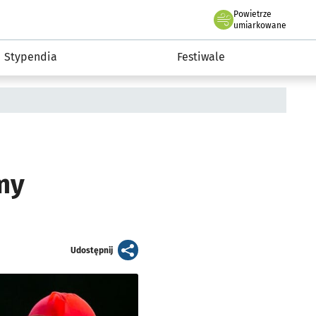
Powietrze
we Wrocławiu
Kultura
umiarkowane
Stypendia
Festiwale
my
artykuł
Udostępnij