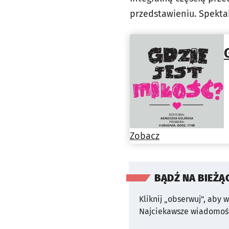
przedstawieniu. Spekta
Zobacz
BĄDŹ NA BIEŻĄ
Kliknij „obserwuj”, aby 
Najciekawsze wiadomośc