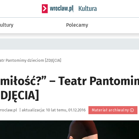
Serwis informacyjny wroclaw.pl podserwis: 
ultury
Polecamy
eatr Pantomimy dzieciom [ZDJĘCIA]
t miłość?” – Teatr Pantomi
ZDJĘCIA]
roclaw.pl
|
aktualizacja:
10 lat temu, 01.12.2016
Materiał archiwalny