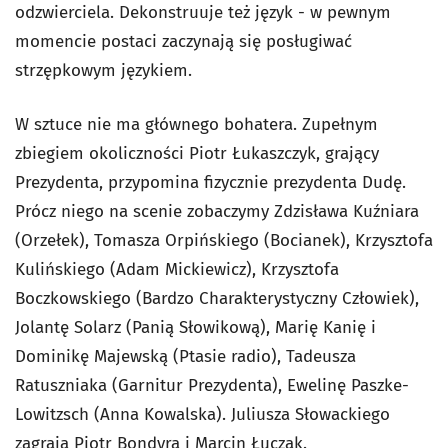
odzwierciela. Dekonstruuje też język - w pewnym
momencie postaci zaczynają się posługiwać
strzępkowym językiem.
W sztuce nie ma głównego bohatera. Zupełnym
zbiegiem okoliczności Piotr Łukaszczyk, grający
Prezydenta, przypomina fizycznie prezydenta Dudę.
Prócz niego na scenie zobaczymy Zdzisława Kuźniara
(Orzełek), Tomasza Orpińskiego (Bocianek), Krzysztofa
Kulińskiego (Adam Mickiewicz), Krzysztofa
Boczkowskiego (Bardzo Charakterystyczny Człowiek),
Jolantę Solarz (Panią Słowikową), Marię Kanię i
Dominikę Majewską (Ptasie radio), Tadeusza
Ratuszniaka (Garnitur Prezydenta), Ewelinę Paszke-
Lowitzsch (Anna Kowalska). Juliusza Słowackiego
zagrają Piotr Bondyra i Marcin Łuczak.