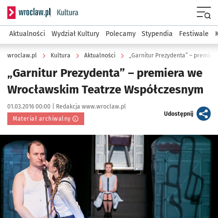
Serwis informacyjny wroclaw.pl podserwis: Kultura
Menu
Aktualności
Wydział Kultury
Polecamy
Stypendia
Festiwale
wroclaw.pl
Kultura
Aktualności
„Garnitur Prezydenta” – premie
„Garnitur Prezydenta” – premiera we
Wrocławskim Teatrze Współczesnym
Data publikacji:
Autor:
01.03.2016 00:00 |
Redakcja www.wroclaw.pl
artykuł
Udostępnij
Materiał archiwalny
Kliknij, aby powiększyć