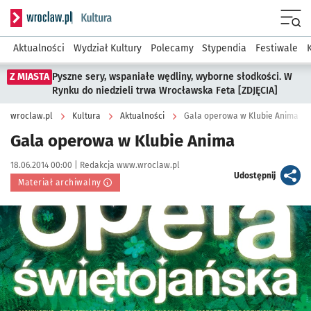
Serwis informacyjny wroclaw.pl podserwis: Kultura
Menu
Aktualności
Wydział Kultury
Polecamy
Stypendia
Festiwale
Z MIASTA
Pyszne sery, wspaniałe wędliny, wyborne słodkości. W
Rynku do niedzieli trwa Wrocławska Feta [ZDJĘCIA]
wroclaw.pl
Kultura
Aktualności
Gala operowa w Klubie Anima
Gala operowa w Klubie Anima
Data publikacji:
Autor:
18.06.2014 00:00 |
Redakcja www.wroclaw.pl
artykuł
Udostępnij
Materiał archiwalny
Kliknij, aby powiększyć