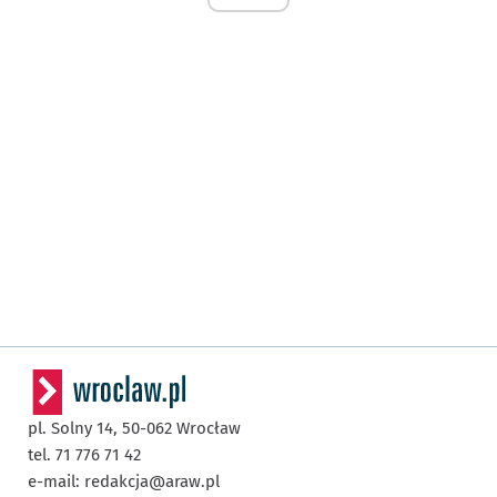
pl. Solny 14,
50-062
Wrocław
tel. 71 776 71 42
e-mail:
redakcja@araw.pl