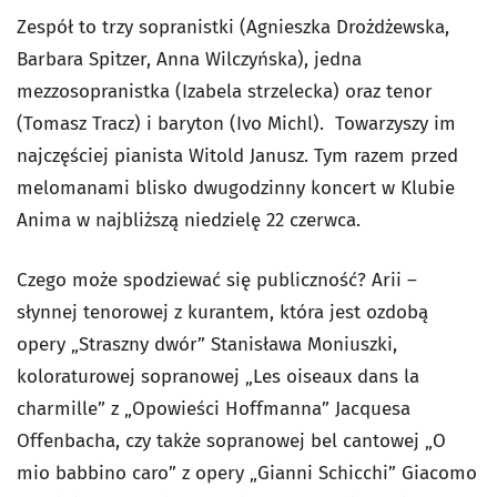
Zespół to trzy sopranistki (Agnieszka Drożdżewska,
Barbara Spitzer, Anna Wilczyńska), jedna
mezzosopranistka (Izabela strzelecka) oraz tenor
(Tomasz Tracz) i baryton (Ivo Michl). Towarzyszy im
najczęściej pianista Witold Janusz. Tym razem przed
melomanami blisko dwugodzinny koncert w Klubie
Anima w najbliższą niedzielę 22 czerwca.
Czego może spodziewać się publiczność? Arii –
słynnej tenorowej z kurantem, która jest ozdobą
opery „Straszny dwór” Stanisława Moniuszki,
koloraturowej sopranowej „Les oiseaux dans la
charmille” z „Opowieści Hoffmanna” Jacquesa
Offenbacha, czy także sopranowej bel cantowej „O
mio babbino caro” z opery „Gianni Schicchi” Giacomo