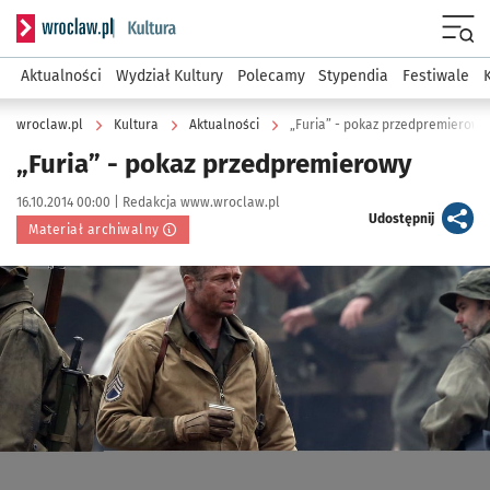
Serwis informacyjny wroclaw.pl podserwis: Kultura
Menu
Aktualności
Wydział Kultury
Polecamy
Stypendia
Festiwale
wroclaw.pl
Kultura
Aktualności
„Furia” - pokaz przedpremierowy
„Furia” - pokaz przedpremierowy
Data publikacji:
Autor:
16.10.2014 00:00 |
Redakcja www.wroclaw.pl
artykuł
Udostępnij
Materiał archiwalny
Kliknij, aby powiększyć