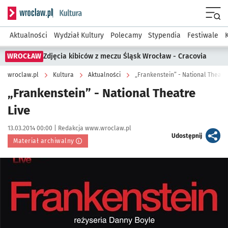
Serwis informacyjny wroclaw.pl podserwis: Kultura
Menu
Aktualności
Wydział Kultury
Polecamy
Stypendia
Festiwale
WROCŁAW
Zdjęcia kibiców z meczu Śląsk Wrocław - Cracovia
wroclaw.pl
Kultura
Aktualności
„Frankenstein” - National Theatr
„Frankenstein” - National Theatre
Live
Data publikacji:
Autor:
13.03.2014 00:00 |
Redakcja www.wroclaw.pl
artykuł
Udostępnij
Materiał archiwalny
Kliknij, aby powiększyć