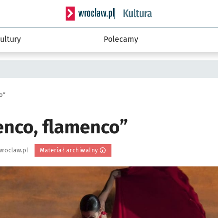
Serwis informacyjny wroclaw.pl podserwis: 
ultury
Polecamy
o”
enco, flamenco”
roclaw.pl
Materiał archiwalny