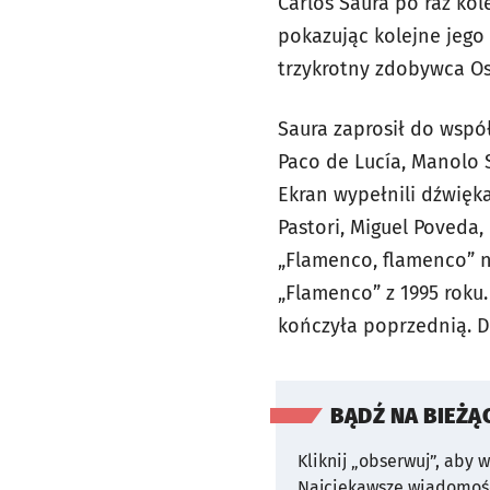
Carlos Saura po raz kol
pokazując kolejne jego
trzykrotny zdobywca Osc
Saura zaprosił do współ
Paco de Lucía, Manolo S
Ekran wypełnili dźwięka
Pastori, Miguel Poveda,
„Flamenco, flamenco”
n
„
Flamenco”
z 1995 roku
kończyła poprzednią. D
BĄDŹ NA BIEŻĄ
Kliknij „obserwuj”, aby 
Najciekawsze wiadomośc