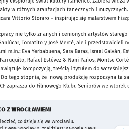
ejny eksploruje świat kultury flamenco. Zabiera widza 
 akty w różnych aranżacjach tanecznych i muzycznych. 
ara Vittorio Storaro – inspirując się malarstwem hisz
pracy nie tylko znanych i cenionych artystów starego 
anlúcar, Tomatito y José Mercé, ale i przedstawicieli
mi m.in.: Eva Yerbabuena, Sara Baras, Israel Galván, Es
 Farruquito, Rafael Estévez & Nani Paños, Montse Corté
awiązuje kompozycją, treścią i tytułem do wcześniejsz
. Do tego stopnia, że nową produkcję rozpoczyna ta sa
CF zaprasza do Filmowego Klubu Seniorów we wtorek o
CO Z WROCŁAWIEM!
wiedzieć, co dzieje się we Wrocławiu.
i z www.wroclaw.pl znajdziesz w Google News!