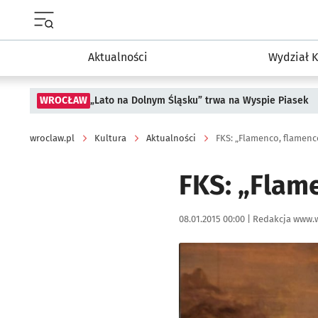
Menu główne portalu wroclaw.pl
Aktualności
Wydział K
WROCŁAW
„Lato na Dolnym Śląsku” trwa na Wyspie Piasek
wroclaw.pl
Kultura
Aktualności
FKS: „Flamenco, flamenc
FKS: „Flam
Data publikacji:
Autor:
08.01.2015 00:00 |
Redakcja www.w
Kliknij, aby powiększyć