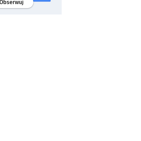
profil
google news
serwisu wroclaw.pl
Obserwuj