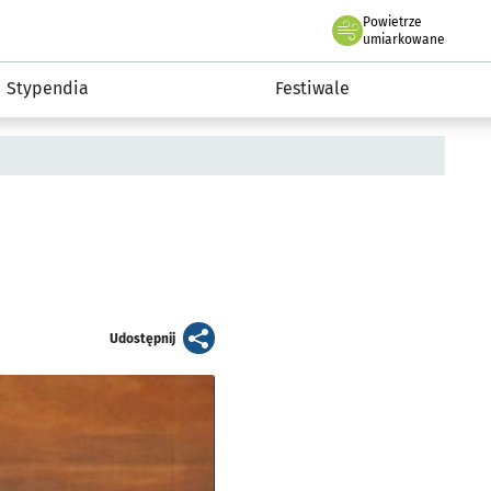
Powietrze
we Wrocławiu
Kultura
umiarkowane
Stypendia
Festiwale
artykuł
Udostępnij