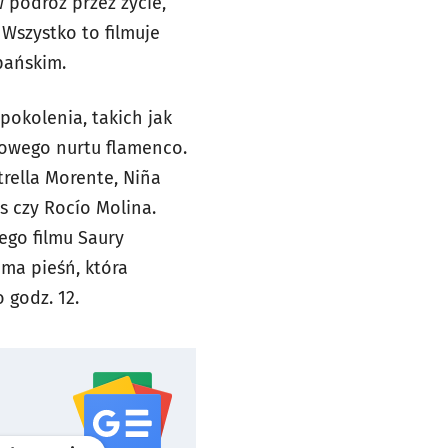
w podróż przez życie,
Wszystko to filmuje
pańskim.
pokolenia, takich jak
 nowego nurtu flamenco.
trella Morente, Niña
s czy Rocío Molina.
ego filmu Saury
ma pieśń, która
 godz. 12.