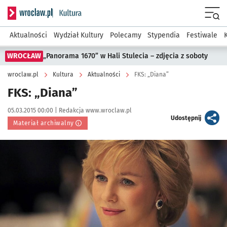
Serwis informacyjny wroclaw.pl podserwis: Kultura
Menu
Aktualności
Wydział Kultury
Polecamy
Stypendia
Festiwale
WROCŁAW
„Panorama 1670” w Hali Stulecia – zdjęcia z soboty
wroclaw.pl
Kultura
Aktualności
FKS: „Diana”
FKS: „Diana”
Data publikacji:
Autor:
05.03.2015 00:00 |
Redakcja www.wroclaw.pl
artykuł
Udostępnij
Materiał archiwalny
Kliknij, aby powiększyć