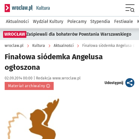
Serwis informacyjny wroclaw.pl podserwis: Kultura
Menu
Aktualności
Wydział Kultury
Polecamy
Stypendia
Festiwale
WROCŁAW
Zaśpiewali dla bohaterów Powstania Warszawskiego
wroclaw.pl
Kultura
Aktualności
Finałowa siódemka Angelusa ogł
Finałowa siódemka Angelusa
ogłoszona
Data publikacji:
Autor:
02.09.2014 00:00 |
Redakcja www.wroclaw.pl
artykuł
Udostępnij
Materiał archiwalny
Kliknij, aby powiększyć