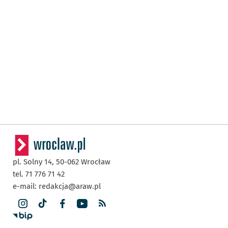
pl. Solny 14,
50-062
Wrocław
tel. 71 776 71 42
e-mail:
redakcja@araw.pl