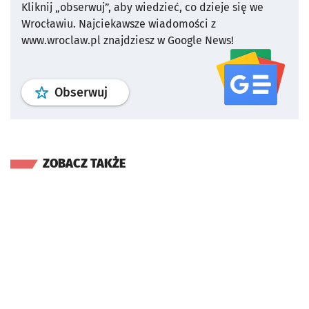
Kliknij „obserwuj”, aby wiedzieć, co dzieje się we
Wrocławiu.
Najciekawsze wiadomości z
www.wroclaw.pl znajdziesz w Google News!
profil
google news
serwisu wroclaw
Obserwuj
ZOBACZ TAKŻE