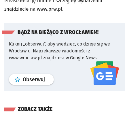
Please.Relację online i szczegóły wydarzenia
znajdziecie na www.prw.pl.
BĄDŹ NA BIEŻĄCO Z WROCŁAWIEM!
Kliknij „obserwuj”, aby wiedzieć, co dzieje się we
Wrocławiu.
Najciekawsze wiadomości z
www.wroclaw.pl znajdziesz w Google News!
profil
google news
serwisu wroclaw
Obserwuj
ZOBACZ TAKŻE