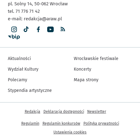
pl. Solny 14,
50-062
Wrocław
tel. 71 776 71 42
e-mail:
redakcja@araw.pl
Aktualności
Wrocławskie festiwale
Wydział Kultury
Koncerty
Polecamy
Mapa strony
Stypendia artystyczne
Inne informacje
Redakcja
Deklaracja dostępności
Newsletter
Regulamin
Regulamin konkursów
Polityka prywatności
Ustawienia cookies