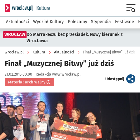
Serwis informacyjny wroclaw.pl podserwis: Kultura
Menu
Aktualności
Wydział Kultury
Polecamy
Stypendia
Festiwale
WROCŁAW
Do Marrakeszu bez przesiadek. Nowy kierunek z
Wrocławia
wroclaw.pl
Kultura
Aktualności
Finał „Muzycznej Bitwy” już dziś
Finał „Muzycznej Bitwy” już dziś
Data publikacji:
Autor:
21.02.2015 00:00 |
Redakcja www.wroclaw.pl
artykuł
Udostępnij
Materiał archiwalny
Kliknij, aby powiększyć