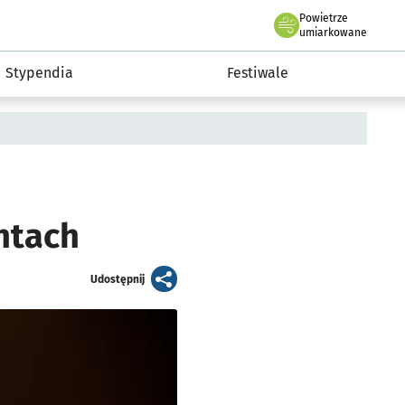
Powietrze
we Wrocławiu
Kultura
umiarkowane
Stypendia
Festiwale
ntach
artykuł
Udostępnij