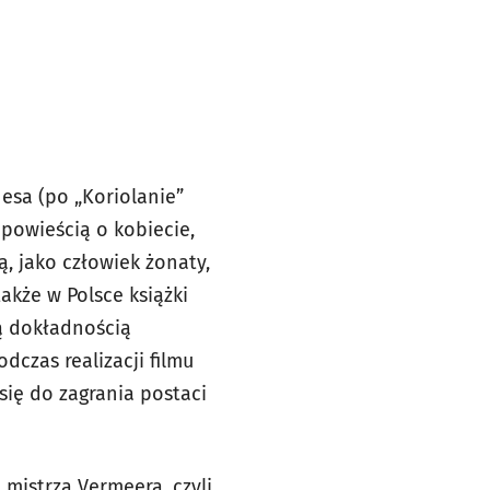
esa (po „Koriolanie”
opowieścią o kobiecie,
, jako człowiek żonaty,
akże w Polsce książki
ką dokładnością
odczas realizacji filmu
się do zagrania postaci
mistrza Vermeera, czyli