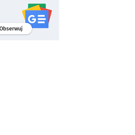
profil
google news
serwisu wroclaw.pl
Obserwuj