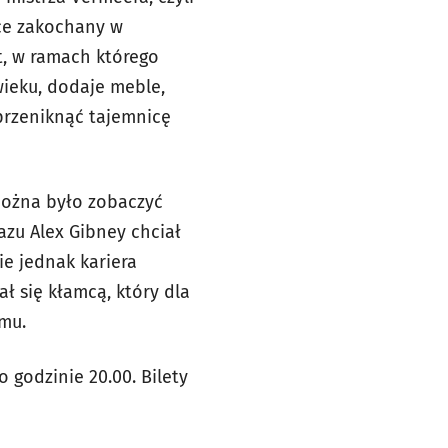
ece zakochany w
kt, w ramach którego
wieku, dodaje meble,
przeniknąć tajemnicę
można było zobaczyć
razu Alex Gibney chciał
e jednak kariera
 się kłamcą, który dla
amu.
 godzinie 20.00. Bilety