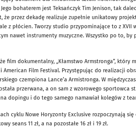
 Jego bohaterem jest Teksańczyk Tim Jenison, tak dal
t, że przez dekadę realizuje zupełnie unikatowy proje
le z płócien. Tworzy studio przypominające to z XVII 
 tym nawet instrumenty muzyczne. Wszystko po to, by 
że film dokumentalny, „Kłamstwo Armstronga”, który 
i American Film Festival. Przystępując do realizacji ob
rskiego czempiona Lance’a Armistronga. W międzyczasi
stała przerwana, a on sam z wzorowego sportowca stał
ił na dopingu i do tego samego namawiał kolegów z te
ach cyklu Nowe Horyzonty Exclusive rozpoczynają się o
wy seans 11 zł, a na pozostałe 16 zł i 19 zł.