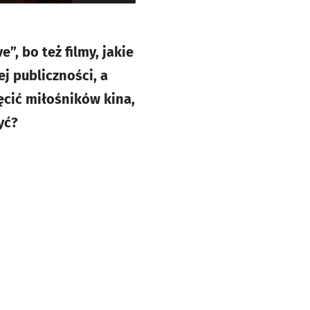
, bo też filmy, jakie
j publiczności, a
ęcić miłośników kina,
yć?