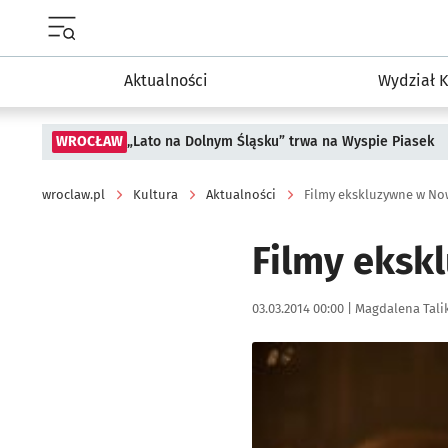
Menu główne portalu wroclaw.pl
Aktualności
Wydział K
WROCŁAW
„Lato na Dolnym Śląsku” trwa na Wyspie Piasek
wroclaw.pl
Kultura
Aktualności
Filmy ekskluzywne w N
Filmy eksk
Data publikacji:
Autor:
03.03.2014 00:00 |
Magdalena Tali
Kliknij, aby powiększyć