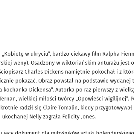
 „Kobietę w ukryciu”, bardzo ciekawy film Ralpha Fienn
rskiej weny). Osadzony w wiktoriańskim anturażu jest 
iopisarz Charles Dickens namiętnie pokochał i z którą
licznie pokazać. Obraz powstał na podstawie wydanej t
na kochanka Dickensa”. Autorka po raz pierwszy z wiel
ernan, wielkiej miłości twórcy „Opowieści wigilijnej”. P
rotnie radził się Claire Tomalin, kiedy przygotowywał 
 ukochanej Nelly zagrała Felicity Jones.
ujący dokument dla miłośników sztuki holenderskiego 