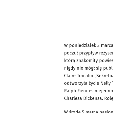
W poniedziałek 3 marca
poczuł przypływ reżyse
którą znakomity powieśc
nigdy nie mógł się pub
Claire Tomalin „Sekret
odtworzyła życie Nelly T
Ralph Fiennes niejednok
Charlesa Dickensa. Rolę
W środę 5 marca pasjon