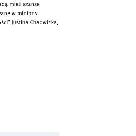
ędą mieli szansę
owane w miniony
ci” Justina Chadwicka,