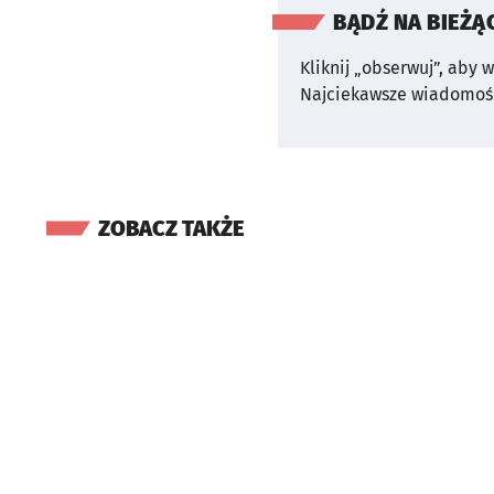
BĄDŹ NA BIEŻĄ
Kliknij „obserwuj”, aby 
Najciekawsze wiadomośc
ZOBACZ TAKŻE