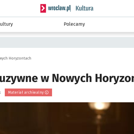
Serwis informacyjny wroclaw.pl podserwis: 
ultury
Polecamy
owych Horyzontach
luzywne w Nowych Horyzo
k
Materiał archiwalny