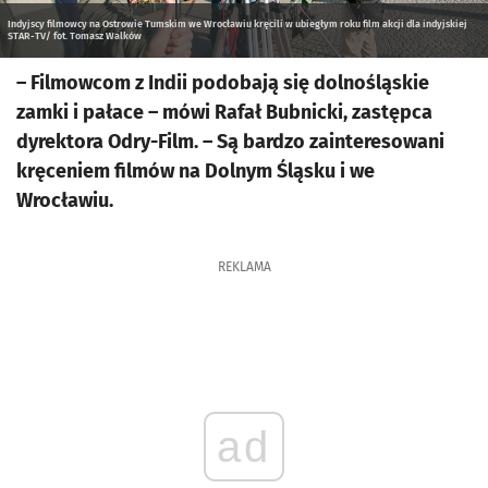
Indyjscy filmowcy na Ostrowie Tumskim we Wrocławiu kręcili w ubiegłym roku film akcji dla indyjskiej
STAR-TV/ fot. Tomasz Walków
– Filmowcom z Indii podobają się dolnośląskie
zamki i pałace – mówi Rafał Bubnicki, zastępca
dyrektora Odry-Film. – Są bardzo zainteresowani
kręceniem filmów na Dolnym Śląsku i we
Wrocławiu.
REKLAMA
ad