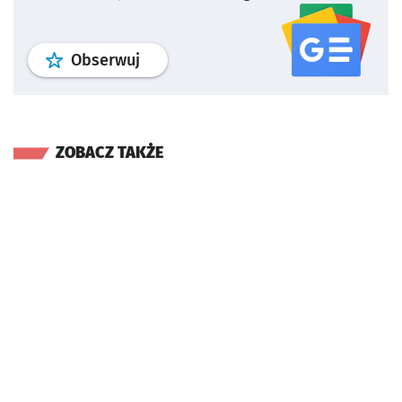
profil
google news
serwisu wroclaw
Obserwuj
ZOBACZ TAKŻE