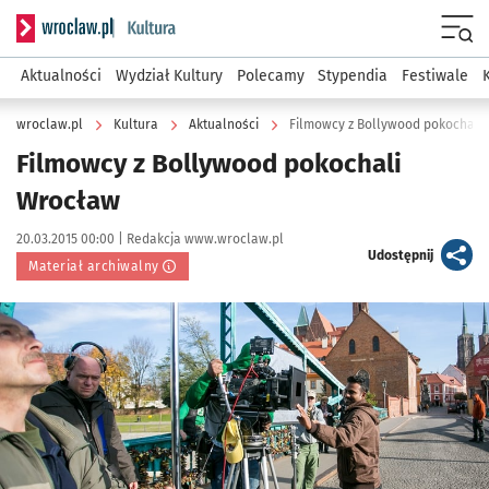
Serwis informacyjny wroclaw.pl podserwis: Kultura
Menu
Aktualności
Wydział Kultury
Polecamy
Stypendia
Festiwale
wroclaw.pl
Kultura
Aktualności
Filmowcy z Bollywood pokochali
Filmowcy z Bollywood pokochali
Wrocław
Data publikacji:
Autor:
20.03.2015 00:00 |
Redakcja www.wroclaw.pl
artykuł
Udostępnij
Materiał archiwalny
Kliknij, aby powiększyć