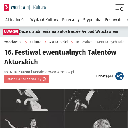
Serwis informacyjny wroclaw.pl podserwis: Kultura
Menu
Aktualności
Wydział Kultury
Polecamy
Stypendia
Festiwale
UWAGA!
Duże utrudnienia na autostradzie A4 pod Wrocławiem
wroclaw.pl
Kultura
Aktualności
16. Festiwal ewentualnych Talent
16. Festiwal ewentualnych Talentów
Aktorskich
Data publikacji:
Autor:
09.02.2015 00:00 |
Redakcja www.wroclaw.pl
artykuł
Udostępnij
Materiał archiwalny
Kliknij, aby powiększyć