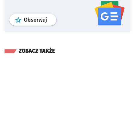
profil
google news
serwisu wroclaw
Obserwuj
ZOBACZ TAKŻE