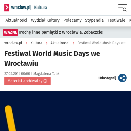
Serwis informacyjny wroclaw.pl podserwis: Kultura
Menu
Aktualności
Wydział Kultury
Polecamy
Stypendia
Festiwale
WAŻNE
Trochę inne pamiątki z Wrocławia. Zobaczcie!
wroclaw.pl
Kultura
Aktualności
Festiwal World Music Days we W
Festiwal World Music Days we
Wrocławiu
Data publikacji:
Autor:
27.05.2014 00:00 |
Magdalena Talik
artykuł
Udostępnij
Materiał archiwalny
Kliknij, aby powiększyć