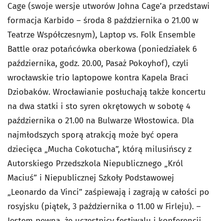
Cage (swoje wersje utworów Johna Cage’a przedstawi
formacja Karbido – środa 8 października o 21.00 w
Teatrze Współczesnym), Laptop vs. Folk Ensemble
Battle oraz potańcówka oberkowa (poniedziałek 6
października, godz. 20.00, Pasaż Pokoyhof), czyli
wrocławskie trio laptopowe kontra Kapela Braci
Dziobaków. Wrocławianie posłuchają także koncertu
na dwa statki i sto syren okrętowych w sobotę 4
października o 21.00 na Bulwarze Włostowica. Dla
najmłodszych sporą atrakcją może być opera
dziecięca „Mucha Cokotucha”, którą milusińscy z
Autorskiego Przedszkola Niepublicznego „Król
Maciuś” i Niepublicznej Szkoły Podstawowej
„Leonardo da Vinci” zaśpiewają i zagrają w całości po
rosyjsku (piątek, 3 października o 11.00 w Firleju). –
Jestem pewna, że uczestnicy festiwalu i konferencji