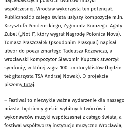
najciekawszych polskich twórców muzyki
współczesnej. Wrocław wykorzysta ten potencjał.
Publiczność z całego świata usłyszy kompozycje m.in.
Krzysztofa Pendereckiego, Zygmunta Krauzego, Agaty
Zubel („Not I”, który wygrał Nagrodę Polonica Nova).
Tomasz Praszczałek (pseudonim Prasqual) napisał
utwór do poezji zmarłego Tadeusza Różewicza, a
wrocławski kompozytor Sławomir Kupczak stworzył
symfonię, w której zagra 100…motocyklistów (będzie
też gitarzysta TSA Andrzej Nowak). O projekcie
piszemy
tutaj
.
– Festiwal to niezwykle ważne wydarzenie dla naszego
miasta, będziemy gościć wybitnych twórców i
wykonawców muzyki współczesnej z całego świata, a
festiwal współtworzą instytucje muzyczne Wrocławia,