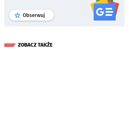
profil
google news
serwisu wroclaw
Obserwuj
ZOBACZ TAKŻE