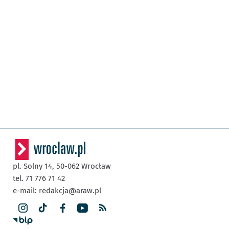
pl. Solny 14,
50-062
Wrocław
tel. 71 776 71 42
e-mail:
redakcja@araw.pl