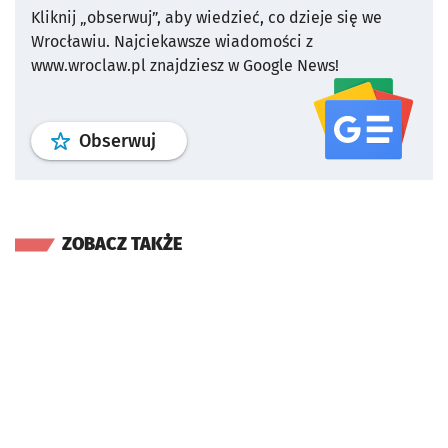
Kliknij „obserwuj”, aby wiedzieć, co dzieje się we
Wrocławiu.
Najciekawsze wiadomości z
www.wroclaw.pl znajdziesz w Google News!
profil
google news
serwisu wroclaw
Obserwuj
ZOBACZ TAKŻE