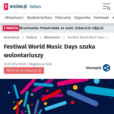
Serwis informacyjny wroclaw.pl podserwis: Kultura
Menu
Aktualności
Wydział Kultury
Polecamy
Stypendia
Festiwale
Z MIASTA
Wrocławska Potańcówka za nami. Zobaczcie zdjęcia
wroclaw.pl
Kultura
Aktualności
Festiwal World Music Days szuka
Festiwal World Music Days szuka
wolontariuszy
Data publikacji:
Autor:
30.07.2014 00:00 |
Magdalena Talik
artykuł
Udostępnij
Materiał archiwalny
Kliknij, aby powiększyć