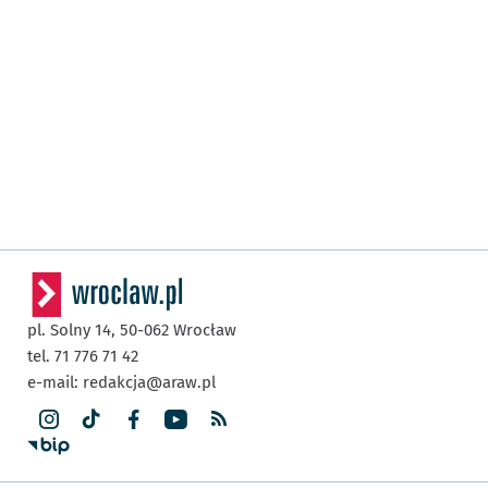
pl. Solny 14,
50-062
Wrocław
tel. 71 776 71 42
e-mail:
redakcja@araw.pl