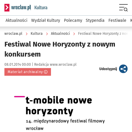
Serwis informacyjny wroclaw.pl podserwis: Kultura
Menu
Aktualności
Wydział Kultury
Polecamy
Stypendia
Festiwale
wroclaw.pl
Kultura
Aktualności
Festiwal Nowe Horyzonty z now
Festiwal Nowe Horyzonty z nowym
konkursem
Data publikacji:
Autor:
08.01.2014 00:00 |
Redakcja www.wroclaw.pl
artykuł
Udostępnij
Materiał archiwalny
Kliknij, aby powiększyć