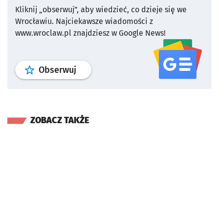
Kliknij „obserwuj”, aby wiedzieć, co dzieje się we
Wrocławiu.
Najciekawsze wiadomości z
www.wroclaw.pl znajdziesz w Google News!
profil
google news
serwisu wroclaw
Obserwuj
ZOBACZ TAKŻE