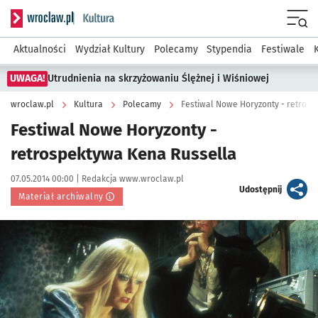
Serwis informacyjny wroclaw.pl podserwis: Kultura
Menu
Aktualności
Wydział Kultury
Polecamy
Stypendia
Festiwale
UWAGA!
Utrudnienia na skrzyżowaniu Ślężnej i Wiśniowej
wroclaw.pl
Kultura
Polecamy
Festiwal Nowe Horyzonty - retros
Festiwal Nowe Horyzonty -
retrospektywa Kena Russella
Data publikacji:
Autor:
07.05.2014 00:00 |
Redakcja www.wroclaw.pl
artykuł
Udostępnij
Materiał archiwalny
Kliknij, aby powiększyć