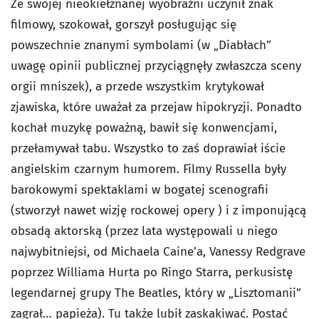
Ze swojej nieokiełznanej wyobraźni uczynił znak
filmowy, szokował, gorszył posługując się
powszechnie znanymi symbolami (w „Diabłach”
uwagę opinii publicznej przyciągnęły zwłaszcza sceny
orgii mniszek), a przede wszystkim krytykował
zjawiska, które uważał za przejaw hipokryzji. Ponadto
kochał muzykę poważną, bawił się konwencjami,
przełamywał tabu. Wszystko to zaś doprawiał iście
angielskim czarnym humorem. Filmy Russella były
barokowymi spektaklami w bogatej scenografii
(stworzył nawet wizję rockowej opery ) i z imponującą
obsadą aktorską (przez lata występowali u niego
najwybitniejsi, od Michaela Caine’a, Vanessy Redgrave
poprzez Williama Hurta po Ringo Starra, perkusistę
legendarnej grupy The Beatles, który w „Lisztomanii”
zagrał… papieża). Tu także lubił zaskakiwać. Postać