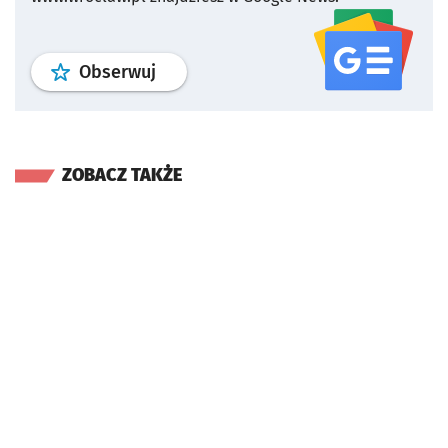
profil
google news
serwisu wroclaw
Obserwuj
ZOBACZ TAKŻE