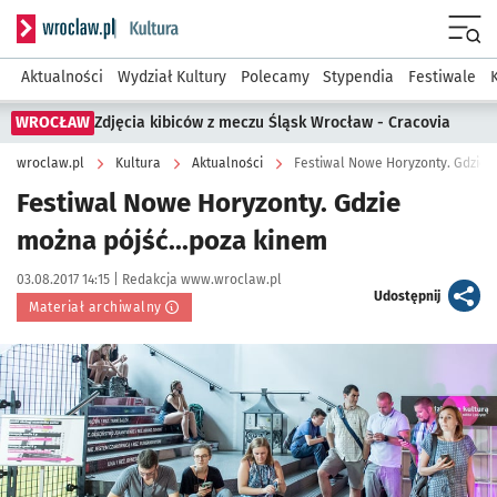
Serwis informacyjny wroclaw.pl podserwis: Kultura
Menu
Aktualności
Wydział Kultury
Polecamy
Stypendia
Festiwale
WROCŁAW
Zdjęcia kibiców z meczu Śląsk Wrocław - Cracovia
wroclaw.pl
Kultura
Aktualności
Festiwal Nowe Horyzonty. Gdzie 
Festiwal Nowe Horyzonty. Gdzie
można pójść...poza kinem
Data publikacji:
Autor:
03.08.2017 14:15 |
Redakcja www.wroclaw.pl
artykuł
Udostępnij
Materiał archiwalny
Kliknij, aby powiększyć