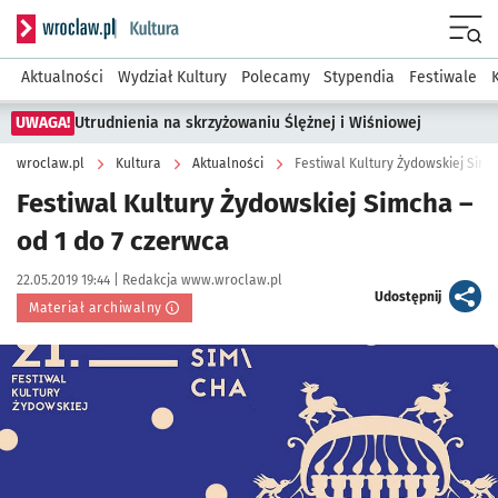
Serwis informacyjny wroclaw.pl podserwis: Kultura
Menu
Aktualności
Wydział Kultury
Polecamy
Stypendia
Festiwale
UWAGA!
Utrudnienia na skrzyżowaniu Ślężnej i Wiśniowej
wroclaw.pl
Kultura
Aktualności
Festiwal Kultury Żydowskiej Simc
Festiwal Kultury Żydowskiej Simcha –
od 1 do 7 czerwca
Data publikacji:
Autor:
22.05.2019 19:44 |
Redakcja www.wroclaw.pl
artykuł
Udostępnij
Materiał archiwalny
Kliknij, aby powiększyć