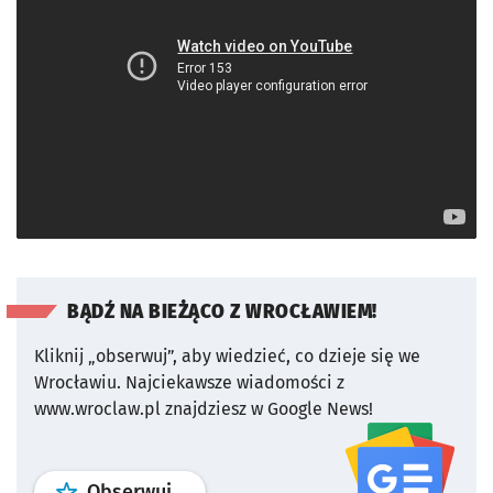
BĄDŹ NA BIEŻĄCO Z WROCŁAWIEM!
Kliknij „obserwuj”, aby wiedzieć, co dzieje się we
Wrocławiu.
Najciekawsze wiadomości z
www.wroclaw.pl znajdziesz w Google News!
profil
google news
serwisu wroclaw
Obserwuj