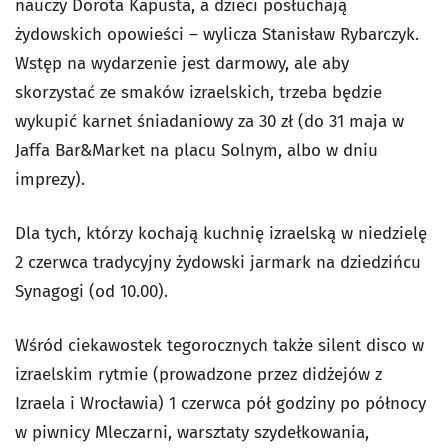
nauczy Dorota Kapusta, a dzieci posłuchają
żydowskich opowieści – wylicza Stanisław Rybarczyk.
Wstęp na wydarzenie jest darmowy, ale aby
skorzystać ze smaków izraelskich, trzeba będzie
wykupić karnet śniadaniowy za 30 zł (do 31 maja w
Jaffa Bar&Market na placu Solnym, albo w dniu
imprezy).
Dla tych, którzy kochają kuchnię izraelską w niedzielę
2 czerwca tradycyjny żydowski jarmark na dziedzińcu
Synagogi (od 10.00).
Wśród ciekawostek tegorocznych także silent disco w
izraelskim rytmie (prowadzone przez didżejów z
Izraela i Wrocławia) 1 czerwca pół godziny po północy
w piwnicy Mleczarni, warsztaty szydełkowania,