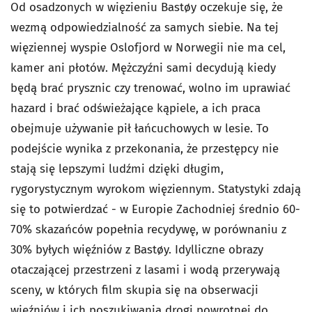
Od osadzonych w więzieniu Bastøy oczekuje się, że
wezmą odpowiedzialność za samych siebie. Na tej
więziennej wyspie Oslofjord w Norwegii nie ma cel,
kamer ani płotów. Mężczyźni sami decydują kiedy
będą brać prysznic czy trenować, wolno im uprawiać
hazard i brać odświeżające kąpiele, a ich praca
obejmuje używanie pił łańcuchowych w lesie. To
podejście wynika z przekonania, że przestępcy nie
stają się lepszymi ludźmi dzięki długim,
rygorystycznym wyrokom więziennym. Statystyki zdają
się to potwierdzać - w Europie Zachodniej średnio 60-
70% skazańców popełnia recydywę, w porównaniu z
30% byłych więźniów z Bastøy. Idylliczne obrazy
otaczającej przestrzeni z lasami i wodą przerywają
sceny, w których film skupia się na obserwacji
więźniów i ich poszukiwania drogi powrotnej do