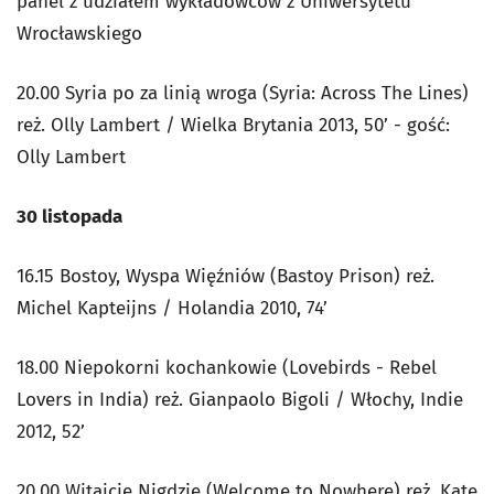
panel z udziałem wykładowców z Uniwersytetu
Wrocławskiego
20.00 Syria po za linią wroga (Syria: Across The Lines)
reż. Olly Lambert / Wielka Brytania 2013, 50’ - gość:
Olly Lambert
30 listopada
16.15 Bostoy, Wyspa Więźniów (Bastoy Prison) reż.
Michel Kapteijns / Holandia 2010, 74’
18.00 Niepokorni kochankowie (Lovebirds - Rebel
Lovers in India) reż. Gianpaolo Bigoli / Włochy, Indie
2012, 52’
20.00 Witajcie Nigdzie (Welcome to Nowhere) reż. Kate