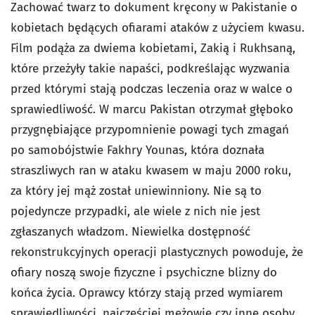
Zachować twarz to dokument kręcony w Pakistanie o
kobietach będących ofiarami ataków z użyciem kwasu.
Film podąża za dwiema kobietami, Zakią i Rukhsaną,
które przeżyły takie napaści, podkreślając wyzwania
przed którymi stają podczas leczenia oraz w walce o
sprawiedliwość. W marcu Pakistan otrzymał głęboko
przygnębiające przypomnienie powagi tych zmagań
po samobójstwie Fakhry Younas, która doznała
straszliwych ran w ataku kwasem w maju 2000 roku,
za który jej mąż został uniewinniony. Nie są to
pojedyncze przypadki, ale wiele z nich nie jest
zgłaszanych władzom. Niewielka dostępność
rekonstrukcyjnych operacji plastycznych powoduje, że
ofiary noszą swoje fizyczne i psychiczne blizny do
końca życia. Oprawcy którzy stają przed wymiarem
sprawiedliwości, najczęściej mężowie czy inne osoby