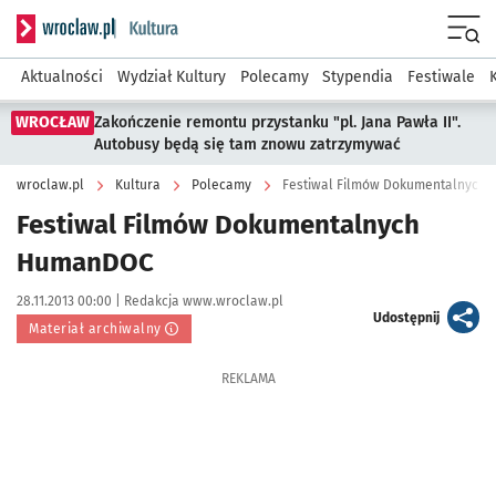
Serwis informacyjny wroclaw.pl podserwis: Kultura
Menu
Aktualności
Wydział Kultury
Polecamy
Stypendia
Festiwale
WROCŁAW
Zakończenie remontu przystanku "pl. Jana Pawła II".
Autobusy będą się tam znowu zatrzymywać
wroclaw.pl
Kultura
Polecamy
Festiwal Filmów Dokumentalnych
Festiwal Filmów Dokumentalnych
HumanDOC
Data publikacji:
Autor:
28.11.2013 00:00 |
Redakcja www.wroclaw.pl
artykuł
Udostępnij
Materiał archiwalny
REKLAMA