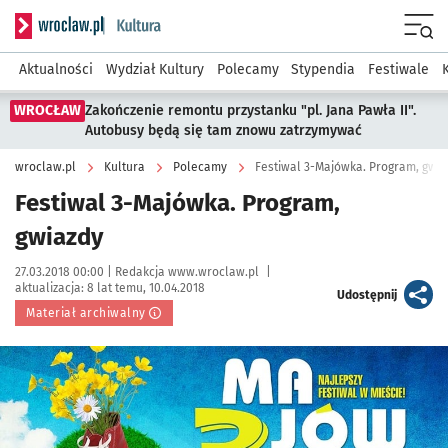
Serwis informacyjny wroclaw.pl podserwis: Kultura
Menu
Aktualności
Wydział Kultury
Polecamy
Stypendia
Festiwale
WROCŁAW
Zakończenie remontu przystanku "pl. Jana Pawła II".
Autobusy będą się tam znowu zatrzymywać
wroclaw.pl
Kultura
Polecamy
Festiwal 3-Majówka. Program, gwia
Festiwal 3-Majówka. Program,
gwiazdy
Data publikacji:
Autor:
27.03.2018 00:00 |
Redakcja www.wroclaw.pl
|
aktualizacja:
8 lat temu, 10.04.2018
artykuł
Udostępnij
Materiał archiwalny
Kliknij, aby powiększyć