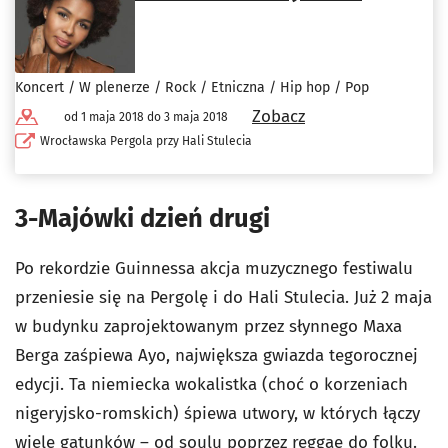
Koncert / W plenerze / Rock / Etniczna / Hip hop / Pop
Zobacz
od 1 maja 2018 do 3 maja 2018
Wrocławska Pergola przy Hali Stulecia
3-Majówki dzień drugi
Po rekordzie Guinnessa akcja muzycznego festiwalu
przeniesie się na Pergolę i do Hali Stulecia. Już 2 maja
w budynku zaprojektowanym przez słynnego Maxa
Berga zaśpiewa Ayo, największa gwiazda tegorocznej
edycji. Ta niemiecka wokalistka (choć o korzeniach
nigeryjsko-romskich) śpiewa utwory, w których łączy
wiele gatunków – od soulu poprzez reggae do folku.