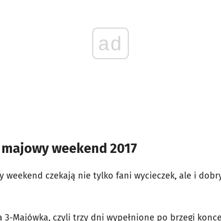
ad
y majowy weekend 2017
y weekend czekają nie tylko fani wycieczek, ale i dob
a 3-Majówka, czyli trzy dni wypełnione po brzegi konc