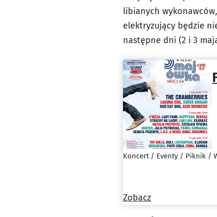
libianych wykonawców, 
elektryzujący będzie ni
następne dni (2 i 3 maja
Koncert / Eventy / Piknik / 
Zobacz