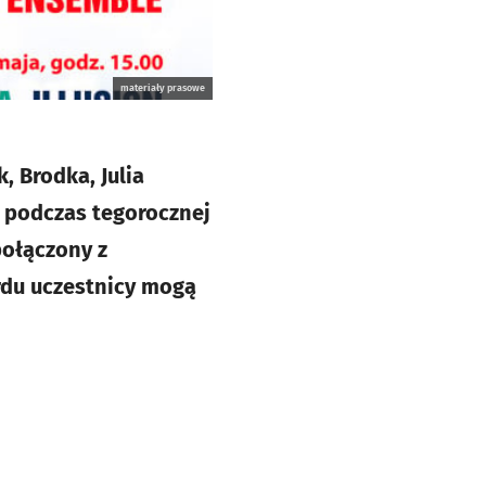
materiały prasowe
, Brodka, Julia
ą podczas tegorocznej
połączony z
rdu uczestnicy mogą