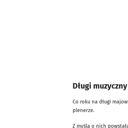
Długi muzyczn
Co roku na długi majow
plenerze.
Z myślą o nich powstał