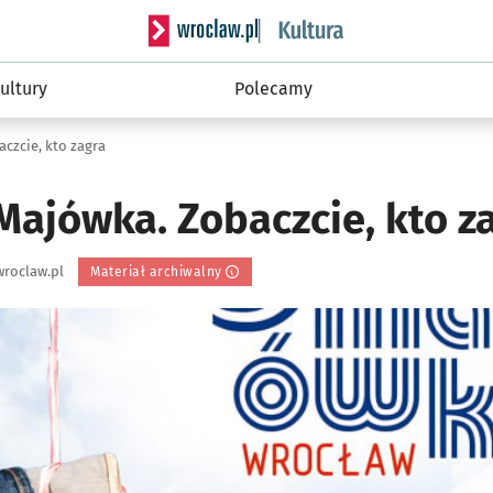
Serwis informacyjny wroclaw.pl podserwis: 
ultury
Polecamy
czcie, kto zagra
Majówka. Zobaczcie, kto z
roclaw.pl
Materiał archiwalny