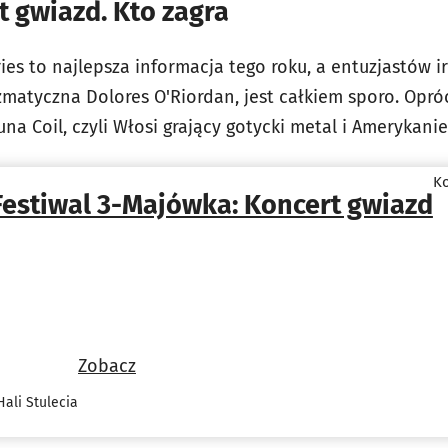
t gwiazd. Kto zagra
es to najlepsza informacja tego roku, a entuzjastów ir
matyczna Dolores O'Riordan, jest całkiem sporo. Opróc
una Coil, czyli Włosi grający gotycki metal i Amerykani
Ko
Festiwal 3-Majówka: Koncert gwiazd
Zobacz
ali Stulecia