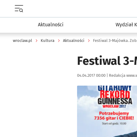
Menu główne portalu wroclaw.pl
Aktualności
Wydział K
wroclaw.pl
Kultura
Aktualności
Festiwal 3-Majówka. Zoba
Festiwal 3-
Data publikacji:
Autor:
04.04.2017 00:00 |
Redakcja www.w
Kliknij, aby powiększyć