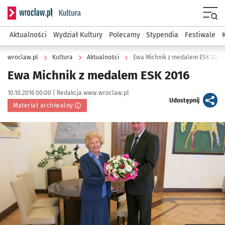
Serwis informacyjny wroclaw.pl podserwis: Kultura
Menu
Aktualności
Wydział Kultury
Polecamy
Stypendia
Festiwale
wroclaw.pl
Kultura
Aktualności
Ewa Michnik z medalem ESK 2016
Ewa Michnik z medalem ESK 2016
Data publikacji:
Autor:
10.10.2016 00:00 |
Redakcja www.wroclaw.pl
artykuł
Udostępnij
Materiał archiwalny
Kliknij, aby powiększyć