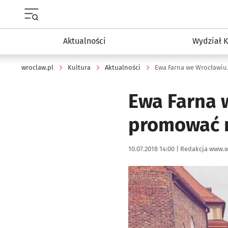
Menu główne portalu wroclaw.pl
Aktualności
Wydział K
wroclaw.pl
Kultura
Aktualności
Ewa Farna 
promować n
Data publikacji:
Autor:
10.07.2018 14:00 |
Redakcja www.w
Kliknij, aby powiększyć