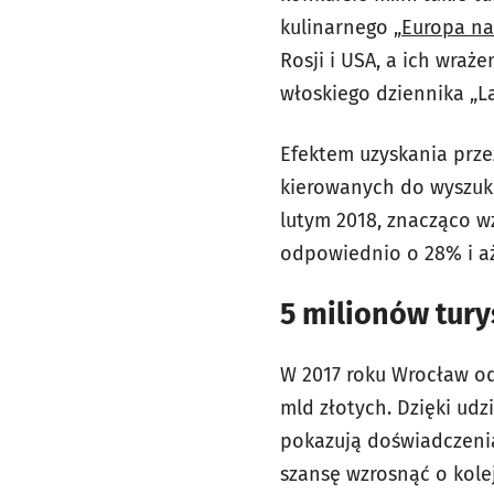
kulinarnego „
Europa na
Rosji i USA, a ich wraż
włoskiego dziennika „L
Efektem uzyskania prze
kierowanych do wyszuk
lutym 2018, znacząco wz
odpowiednio o 28% i a
5 milionów tur
W 2017 roku Wrocław odw
mld złotych. Dzięki udz
pokazują doświadczeni
szansę wzrosnąć o kole