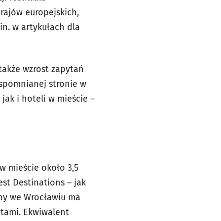
krajów europejskich,
in. w artykułach dla
także wzrost zapytań
spomnianej stronie w
ak i hoteli w mieście –
w mieście około 3,5
st Destinations – jak
zny we Wrocławiu ma
atami. Ekwiwalent