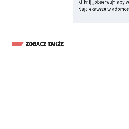
Kliknij „obserwuj”, aby 
Najciekawsze wiadomośc
ZOBACZ TAKŻE