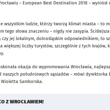
rocławiu – European Best Destination 2018 – wyniósł d
e wszystkim ludzie, którzy tworzą klimat miasta – to mi
 tego słowa znaczeniu – nigdy nie zasypia. Ściślejsza
ą czy jej lokalnym, dolnośląskim odpowiednikiem, to 
a większej liczby turystów, szczególnie z tych krajów, 
y.
oskonała okazja do wypromowania Wrocławia, najlepsz
ród naszych południowych sąsiadów – mówi dyrektorka B
a Wioletta Samborska.
CO Z WROCŁAWIEM!