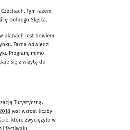
w Czechach. Tym razem,
licę Dolnego Śląska.
 w planach jest bowiem
Rynku. Farna odwiedzi
yki. Program, mimo
aje się z wizytą do
zacją Turystyczną.
2018
jest wzrost liczby
cie, które zwyciężyło w
ji festiwalu