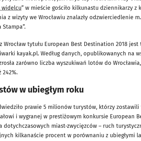
 widelcu
” w mieście gościło kilkunastu dziennikarzy z 
enia z wizyty we Wrocławiu znalazły odzwierciedlenie m.
a Stampa”.
z Wrocław tytułu European Best Destination 2018 jest 
iwarki kayak.pl. Według danych, opublikowanych na w
rosła zarówno liczba wyszukiwań lotów do Wrocławia, j
ż 242%.
ystów w ubiegłym roku
iedziło prawie 5 milionów turystów, którzy zostawili 
iałowi i wygranej w prestiżowym konkursie European Be
a dotychczasowych miast-zwycięzców – ruch turystyc
jnych kilkanaście procent w porównaniu z ubiegłymi l