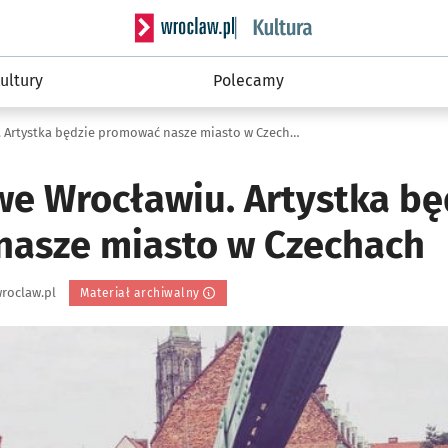
Serwis informacyjny wroclaw.pl podserwis: 
ultury
Polecamy
Ewa Farna we Wrocławiu. Artystka będzie promować nasze miasto w Czechach
we Wrocławiu. Artystka bę
asze miasto w Czechach
roclaw.pl
Materiał archiwalny