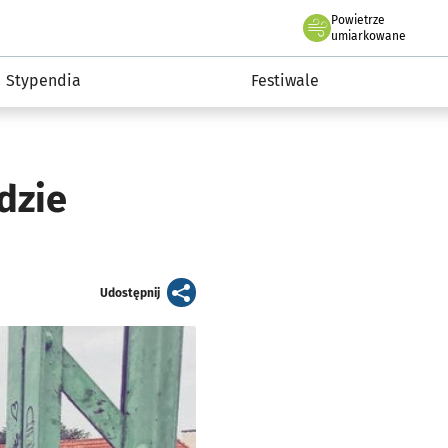
Powietrze
we Wrocławiu
Kultura
umiarkowane
Stypendia
Festiwale
dzie
artykuł
Udostępnij