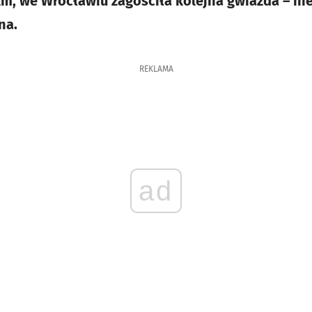
lm, we Wrocławiu zagościła kolejna gwiazda – nie
na.
REKLAMA
ad