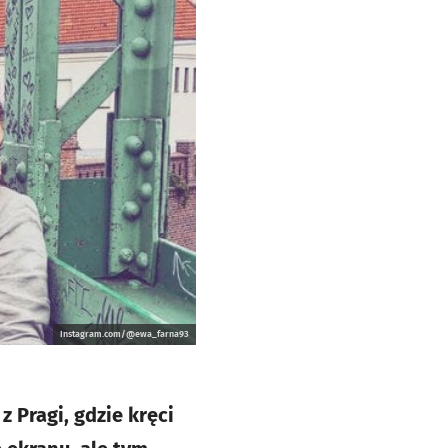
Instagram.com/@ewa_farna93
z Pragi, gdzie kręci