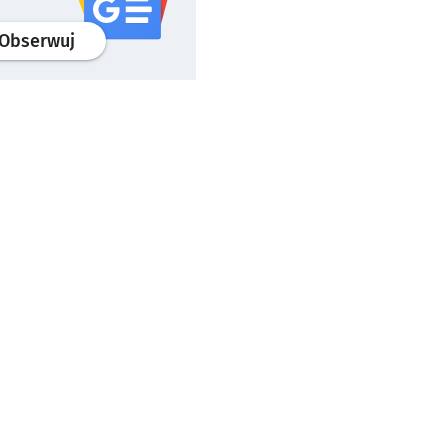
profil
google news
serwisu wroclaw.pl
Obserwuj