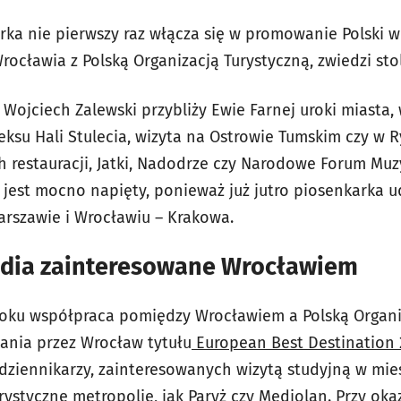
rka nie pierwszy raz włącza się w promowanie Polski 
ocławia z Polską Organizacją Turystyczną, zwiedzi sto
Wojciech Zalewski przybliży Ewie Farnej uroki miasta,
eksu Hali Stulecia, wizyta na Ostrowie Tumskim czy w 
ch restauracji, Jatki, Nadodrze czy Narodowe Forum Muz
 jest mocno napięty, ponieważ już jutro piosenkarka ud
arszawie i Wrocławiu – Krakowa.
dia zainteresowane Wrocławiem
roku współpraca pomiędzy Wrocławiem a Polską Organi
ania przez Wrocław tytułu
European Best Destination 
dziennikarzy, zainteresowanych wizytą studyjną w mieś
rystyczne metropolie, jak Paryż czy Mediolan. Przy okaz