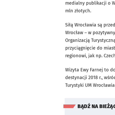
medialny publikacji o W
mln złotych.
Siłą Wrocławia są przed
Wrocław – w pozytywnym
Organizacją Turystyczn
przyciągnięcie do miast
regionowi, jak np. Czech
Wizyta Ewy Farnej to d
destynacji 2018 r., wś
Turystyki UM Wrocławi
BĄDŹ NA BIEŻĄ