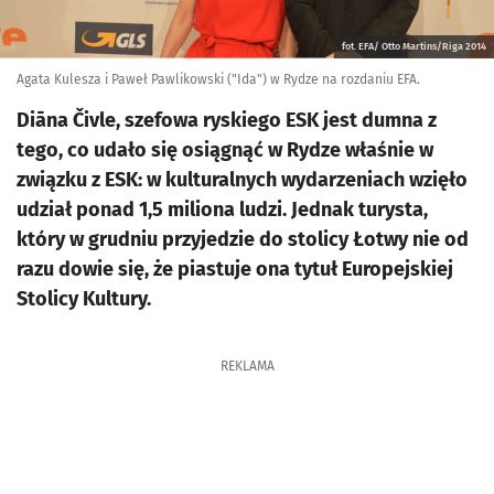
fot. EFA/ Otto Martins/Riga 2014
Agata Kulesza i Paweł Pawlikowski ("Ida") w Rydze na rozdaniu EFA.
Diāna Čivle, szefowa ryskiego ESK jest dumna z
tego, co udało się osiągnąć w Rydze właśnie w
związku z ESK: w kulturalnych wydarzeniach wzięło
udział ponad 1,5 miliona ludzi. Jednak turysta,
który w grudniu przyjedzie do stolicy Łotwy nie od
razu dowie się, że piastuje ona tytuł Europejskiej
Stolicy Kultury.
REKLAMA