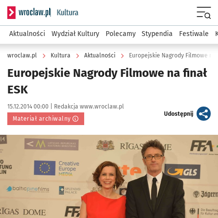
Serwis informacyjny wroclaw.pl podserwis: Kultura
Menu
Aktualności
Wydział Kultury
Polecamy
Stypendia
Festiwale
wroclaw.pl
Kultura
Aktualności
Europejskie Nagrody Filmowe na 
Europejskie Nagrody Filmowe na finał
ESK
Data publikacji:
Autor:
15.12.2014 00:00 |
Redakcja www.wroclaw.pl
artykuł
Udostępnij
Materiał archiwalny
Kliknij, aby powiększyć