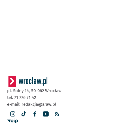
pl. Solny 14,
50-062
Wrocław
tel. 71 776 71 42
e-mail:
redakcja@araw.pl