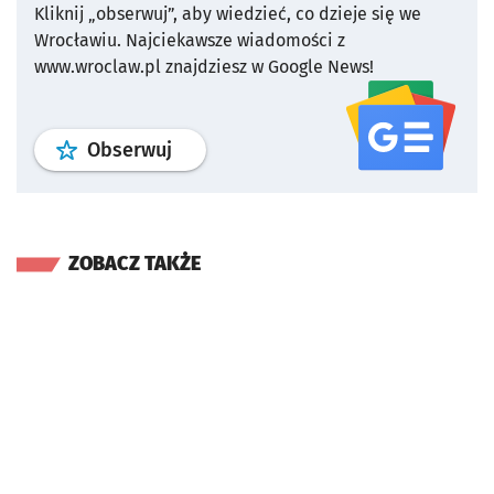
Kliknij „obserwuj”, aby wiedzieć, co dzieje się we
Wrocławiu.
Najciekawsze wiadomości z
www.wroclaw.pl znajdziesz w Google News!
profil
google news
serwisu wroclaw
Obserwuj
ZOBACZ TAKŻE