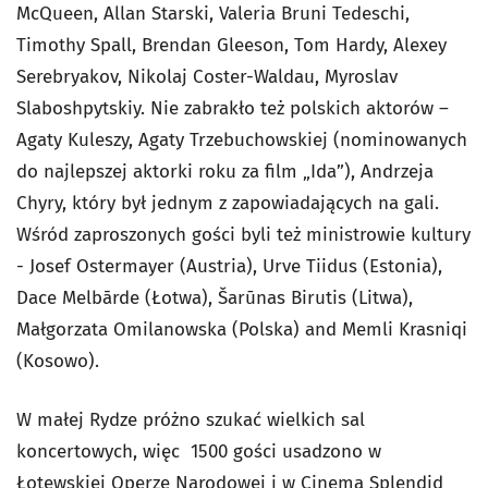
McQueen, Allan Starski, Valeria Bruni Tedeschi,
Timothy Spall, Brendan Gleeson, Tom Hardy, Alexey
Serebryakov, Nikolaj Coster-Waldau, Myroslav
Slaboshpytskiy. Nie zabrakło też polskich aktorów –
Agaty Kuleszy, Agaty Trzebuchowskiej (nominowanych
do najlepszej aktorki roku za film „Ida”), Andrzeja
Chyry, który był jednym z zapowiadających na gali.
Wśród zaproszonych gości byli też ministrowie kultury
- Josef Ostermayer (Austria), Urve Tiidus (Estonia),
Dace Melbārde (Łotwa), Šarūnas Birutis (Litwa),
Małgorzata Omilanowska (Polska) and Memli Krasniqi
(Kosowo).
W małej Rydze próżno szukać wielkich sal
koncertowych, więc 1500 gości usadzono w
Łotewskiej Operze Narodowej i w Cinema Splendid