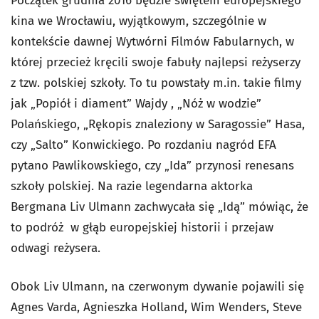
Początek grudnia 2016 będzie świętem europejskiego
kina we Wrocławiu, wyjątkowym, szczególnie w
kontekście dawnej Wytwórni Filmów Fabularnych, w
której przecież kręcili swoje fabuły najlepsi reżyserzy
z tzw. polskiej szkoły. To tu powstały m.in. takie filmy
jak „Popiół i diament” Wajdy , „Nóż w wodzie”
Polańskiego, „Rękopis znaleziony w Saragossie” Hasa,
czy „Salto” Konwickiego. Po rozdaniu nagród EFA
pytano Pawlikowskiego, czy „Ida” przynosi renesans
szkoły polskiej. Na razie legendarna aktorka
Bergmana Liv Ulmann zachwycała się „Idą” mówiąc, że
to podróż w głąb europejskiej historii i przejaw
odwagi reżysera.
Obok Liv Ulmann, na czerwonym dywanie pojawili się
Agnes Varda, Agnieszka Holland, Wim Wenders, Steve