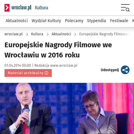
Serwis informacyjny wroclaw.pl podserwis: Kultura
Menu
Aktualności
Wydział Kultury
Polecamy
Stypendia
Festiwale
wroclaw.pl
Kultura
Aktualności
Europejskie Nagrody Filmowe we
Europejskie Nagrody Filmowe we
Wrocławiu w 2016 roku
Data publikacji:
Autor:
01.04.2014 00:00 |
Redakcja www.wroclaw.pl
artykuł
Udostępnij
Materiał archiwalny
Kliknij, aby powiększyć