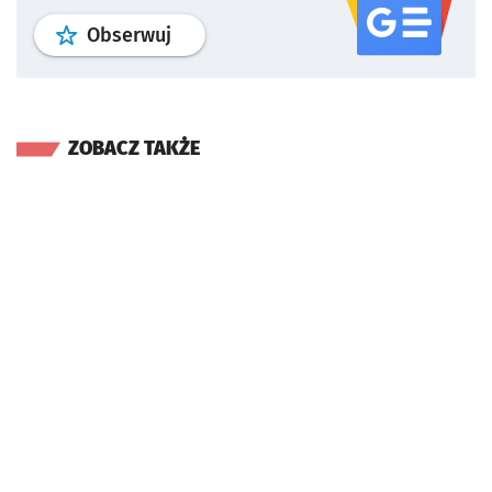
profil
google news
serwisu wroclaw
Obserwuj
ZOBACZ TAKŻE