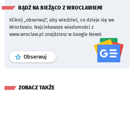
BĄDŹ NA BIEŻĄCO Z WROCŁAWIEM!
Kliknij „obserwuj”, aby wiedzieć, co dzieje się we
Wrocławiu.
Najciekawsze wiadomości z
www.wroclaw.pl znajdziesz w Google News!
profil
google news
serwisu wroclaw
Obserwuj
ZOBACZ TAKŻE