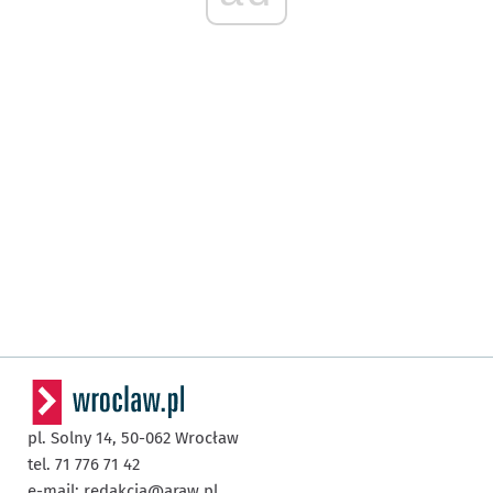
pl. Solny 14,
50-062
Wrocław
tel. 71 776 71 42
e-mail:
redakcja@araw.pl