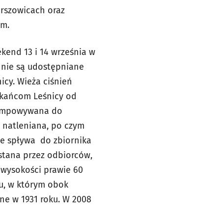
arszowicach oraz
im.
kend 13 i 14 września w
y nie są udostępniane
icy. Wieża ciśnień
zkańcom Leśnicy od
epompowywana do
, natleniana, po czym
nie spływa do zbiornika
stana przez odbiorców,
 wysokości prawie 60
iu, w którym obok
e w 1931 roku. W 2008