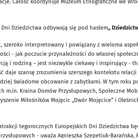
undacje. Całość koordynuje Muzeum Etnograficzne we Wr
 Dni Dziedzictwa odbywają się pod hasłem
„
Dziedzictw
, szeroko interpretowany i powiązany z wieloma aspekt
ości - jak poczucie przynależności do własnej społecz
ycją i rodziną – jest niezwykle ciekawy i inspirujący -
ć daje szansę zrozumienia szerszego kontekstu relacji 
rdziej świadome obcowanie z zabytkami. W tym roku po
ych m.in. Kraina Domów Przysłupowych, Społeczne Mob
rzyszenie Miłośników Mojęcic „Dwór Mojęcice” i Oleśni
 atrakcji tegorocznych Europejskich Dni Dziedzictwa b
rzysłupowych - uważa Agnieszka Szepetiuk-Barańska,