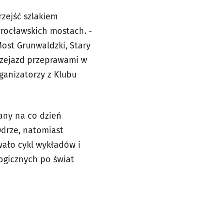
rzejść szlakiem
rocławskich mostach. -
ost Grunwaldzki, Stary
rzejazd przeprawami w
rganizatorzy z Klubu
any na co dzień
Odrze, natomiast
ało cykl wykładów i
ogicznych po świat