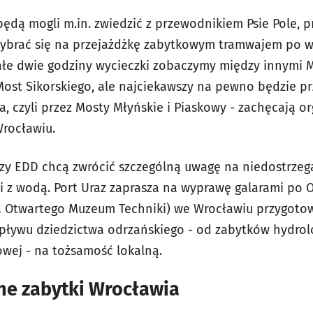
ędą mogli m.in. zwiedzić z przewodnikiem Psie Pole, p
wybrać się na przejażdżkę zabytkowym tramwajem po w
ałe dwie godziny wycieczki zobaczymy między innymi M
Most Sikorskiego, ale najciekawszy na pewno będzie p
ta, czyli przez Mosty Młyńskie i Piaskowy - zachęcają o
rocławiu.
zy EDD chcą zwrócić szczególną uwagę na niedostrzeg
rii z wodą. Port Uraz zaprasza na wyprawę galarami po 
 Otwartego Muzeum Techniki) we Wrocławiu przygotow
pływu dziedzictwa odrzańskiego - od zabytków hydrol
owej - na tożsamość lokalną.
ne zabytki Wrocławia