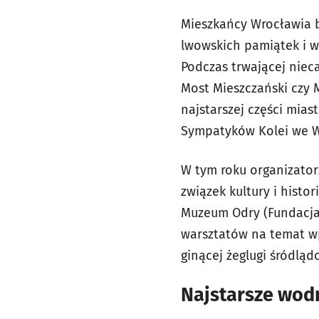
Mieszkańcy Wrocławia b
lwowskich pamiątek i 
Podczas trwającej niec
Most Mieszczański czy 
najstarszej części mias
Sympatyków Kolei we W
W tym roku organizator
związek kultury i histo
Muzeum Odry (Fundacja
warsztatów na temat w
ginącej żeglugi śródląd
Najstarsze wod