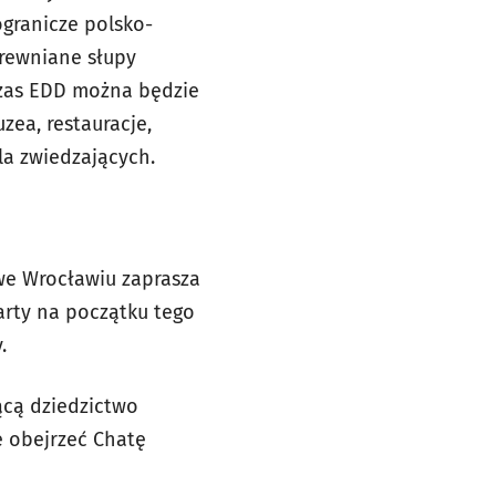
ogranicze polsko-
drewniane słupy
czas EDD można będzie
ea, restauracje,
la zwiedzających.
we Wrocławiu zaprasza
rty na początku tego
.
ącą dziedzictwo
ie obejrzeć Chatę