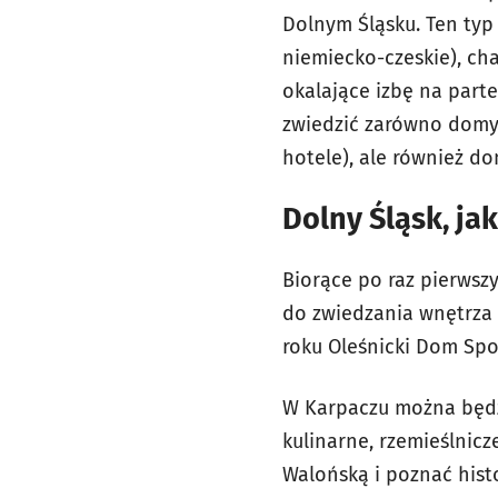
Dolnym Śląsku. Ten typ
niemiecko-czeskie), ch
okalające izbę na part
zwiedzić zarówno domy 
hotele), ale również d
Dolny Śląsk, ja
Biorące po raz pierwsz
do zwiedzania wnętrza
roku Oleśnicki Dom Spot
W Karpaczu można będz
kulinarne, rzemieślnicz
Walońską i poznać his