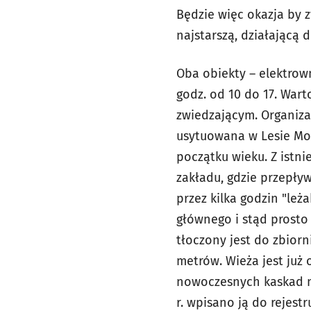
Będzie więc okazja by 
najstarszą, działającą 
Oba obiekty – elektrow
godz. od 10 do 17. Wart
zwiedzającym. Organiza
usytuowana w Lesie Mok
początku wieku. Z ist
zakładu, gdzie przepływ
przez kilka godzin "leż
głównego i stąd prosto
tłoczony jest do zbior
metrów. Wieża jest już
nowoczesnych kaskad n
r. wpisano ją do rejest