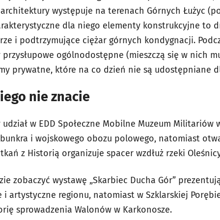
 architektury występuje na terenach Górnych Łużyc (p
arakterystyczne dla niego elementy konstrukcyjne to 
erze i podtrzymujące ciężar górnych kondygnacji. Pod
przysłupowe ogólnodostępne (mieszczą się w nich muz
omy prywatne, które na co dzień nie są udostępniane d
kiego nie znacie
y udział w EDD Społeczne Mobilne Muzeum Militariów 
 bunkra i wojskowego obozu polowego, natomiast otwa
kań z Historią organizuje spacer wzdłuż rzeki Oleśnicy
ie zobaczyć wystawę „Skarbiec Ducha Gór” prezentuj
e i artystyczne regionu, natomiast w Szklarskiej Poręb
torię sprowadzenia Walonów w Karkonosze.