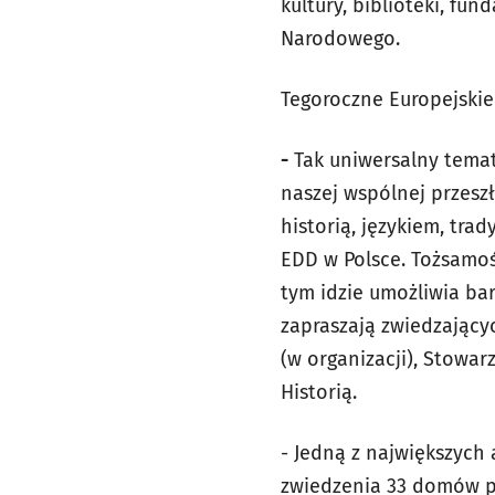
kultury, biblioteki, f
Narodowego.
Tegoroczne Europejskie
-
Tak uniwersalny temat
naszej wspólnej przeszł
historią, językiem, trad
EDD w Polsce. Tożsamoś
tym idzie umożliwia ba
zapraszają zwiedzając
(w organizacji), Stowa
Historią.
- Jedną z największych
zwiedzenia 33 domów p