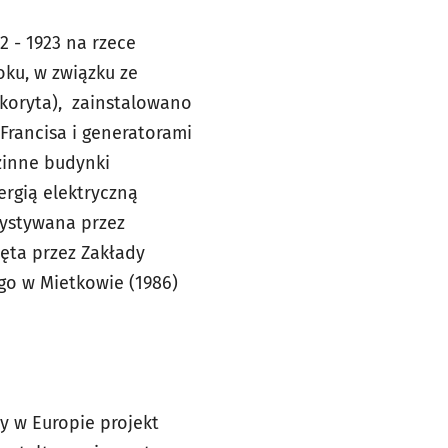
 - 1923 na rzece
oku, w związku ze
 koryta), zainstalowano
rancisa i generatorami
zinne budynki
ergią elektryczną
zystywana przez
jęta przez Zakłady
go w Mietkowie (1986)
y w Europie projekt