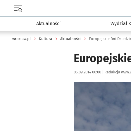
Menu główne portalu wroclaw.pl
Aktualności
Wydział K
wroclaw.pl
Kultura
Aktualności
Europejskie Dni Dziedzi
Europejski
Data publikacji:
Autor:
05.09.2014 00:00 |
Redakcja www.
Kliknij, aby powiększyć