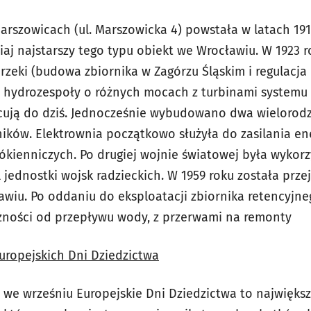
rszowicach (ul. Marszowicka 4) powstała w latach 1912
siaj najstarszy tego typu obiekt we Wrocławiu. W 1923 r
rzeki (budowa zbiornika w Zagórzu Śląskim i regulacja
hydrozespoły o różnych mocach z turbinami systemu F
acują do dziś. Jednocześnie wybudowano dwa wielorod
ików. Elektrownia początkowo służyła do zasilania en
ókienniczych. Po drugiej wojnie światowej była wykor
jednostki wojsk radzieckich. W 1959 roku została prze
wiu. Po oddaniu do eksploatacji zbiornika retencyjne
żności od przepływu wody, z przerwami na remonty
ropejskich Dni Dziedzictwa
 we wrześniu Europejskie Dni Dziedzictwa to największ