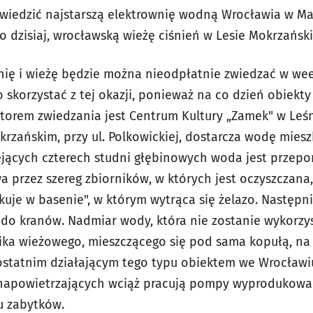
zwiedzić najstarszą elektrownię wodną Wrocławia w M
do dzisiaj, wrocławską wieżę ciśnień w Lesie Mokrzańsk
nię i wieżę będzie można nieodpłatnie zwiedzać w wee
o skorzystać z tej okazji, ponieważ na co dzień obiekt
torem zwiedzania jest Centrum Kultury „Zamek" w Leśn
rzańskim, przy ul. Polkowickiej, dostarcza wodę mies
niejących czterech studni głębinowych woda jest prz
a przez szereg zbiorników, w których jest oczyszczana
akuje w basenie", w którym wytrąca się żelazo. Następ
 do kranów. Nadmiar wody, która nie zostanie wykorzy
nika wieżowego, mieszczącego się pod sama kopułą, na
 ostatnim działającym tego typu obiektem we Wrocław
apowietrzających wciąż pracują pompy wyprodukowan
ru zabytków.