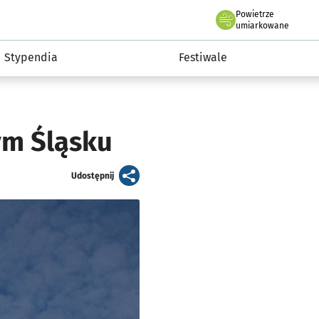
Powietrze
we Wrocławiu
Kultura
umiarkowane
Stypendia
Festiwale
ym Śląsku
artykuł
Udostępnij