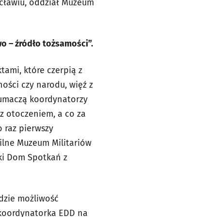
ocławiu, oddział Muzeum
o – źródło tożsamości”.
ami, które czerpią z
ności czy narodu, więź z
 tłumaczą koordynatorzy
z otoczeniem, a co za
 raz pierwszy
ilne Muzeum Militariów
cki Dom Spotkań z
ędzie możliwość
 koordynatorka EDD na