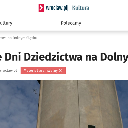
Serwis informacyjny wroclaw.pl podserwis: 
ultury
Polecamy
ctwa na Dolnym Śląsku
e Dni Dziedzictwa na Doln
wroclaw.pl
Materiał archiwalny